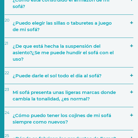
sofá?
20
¿Puedo elegir las sillas o taburetes a juego
de mi sofá?
21
¿De que está hecha la suspensión del
asiento?¿Se me puede hundir el sofá con el
Colecciones de Telas
uso?
22
¿Puede darle el sol todo el día al sofá?
23
Mi sofá presenta unas ligeras marcas donde
cambia la tonalidad, ¿es normal?
24
¿Cómo puedo tener los cojines de mi sofá
siempre como nuevos?
25