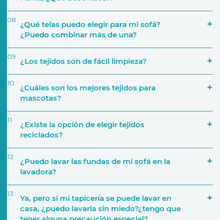
08
¿Qué telas puedo elegir para mi sofá?
¿Puedo combinar más de una?
09
¿Los tejidos son de fácil limpieza?
Número de personas que lo van a utilizar
10
¿Cuáles son los mejores tejidos para
mascotas?
a través de nuestra página web
11
¿Existe la opción de elegir tejidos
Características del sofá
reciclados?
12
Si por ejemplo decides crear una composición de
¿Puedo lavar las fundas de mi sofá en la
cinco módulos, podrás elegir una tapicería
lavadora?
distinta para cada uno. También podrás elegir,
por ejemplo, una tapicería para la base del sofá y
13
Ya, pero si mi tapicería se puede lavar en
añadir diferentes telas para los cojines
casa, ¿puedo lavarla sin miedo?¿tengo que
Tejido y tapicerías
decorativos.
tener alguna precaución especial?