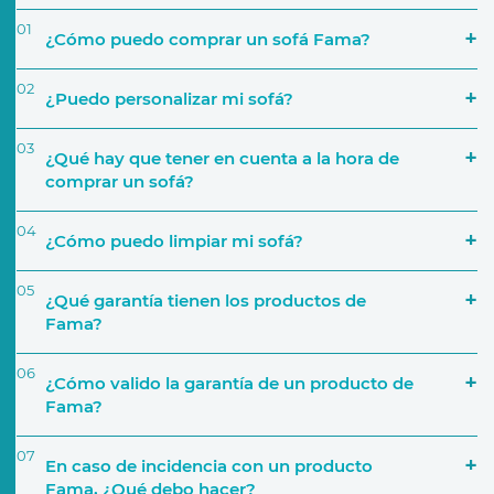
01
¿Cómo puedo comprar un sofá Fama?
02
¿Puedo personalizar mi sofá?
03
¿Qué hay que tener en cuenta a la hora de
comprar un sofá?
04
¿Cómo puedo limpiar mi sofá?
‘Encuentra tu tienda’
05
¿Qué garantía tienen los productos de
Simulador
Fama?
El espacio que va a ocupar
06
¿Cómo valido la garantía de un producto de
Fama?
Uso que le darás
07
En caso de incidencia con un producto
Activar Garantía
Fama, ¿Qué debo hacer?