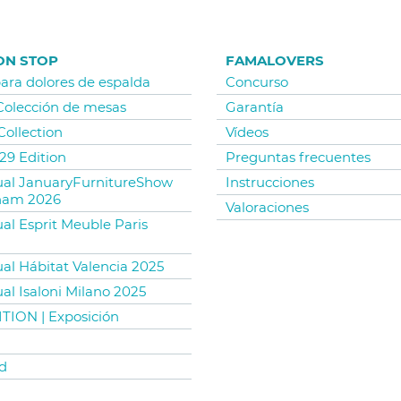
ON STOP
FAMALOVERS
para dolores de espalda
Concurso
 Colección de mesas
Garantía
Collection
Vídeos
29 Edition
Preguntas frecuentes
tual JanuaryFurnitureShow
Instrucciones
ham 2026
Valoraciones
ual Esprit Meuble Paris
ual Hábitat Valencia 2025
ual Isaloni Milano 2025
TION | Exposición
d