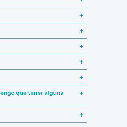
a través de nuestra página
inta para cada uno. También podrás
orativos.
¿tengo que tener alguna