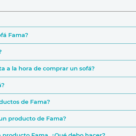
ofá Fama?
?
‘Enc
a a la hora de comprar un sofá?
Simulador
á?
oductos de Fama?
e un producto de Fama?
un producto Fama, ¿Qué debo hacer?