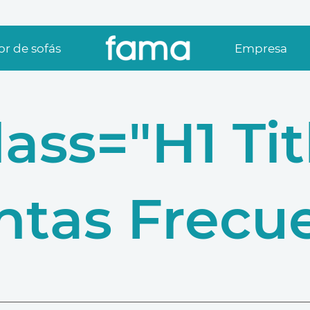
r de sofás
Empresa
lass="h1 Tit
ntas Frecue