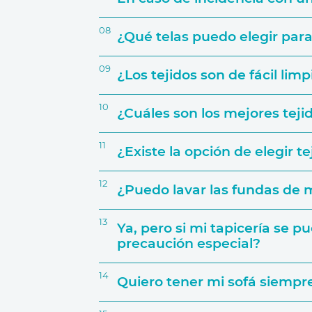
Activar Gara
08
¿Qué telas puedo elegir pa
Número de personas que lo van a
09
¿Los tejidos son de fácil lim
10
¿Cuáles son los mejores tej
Características del sofá
web
Si por ejemplo decides crear una com
11
¿Existe la opción de elegir t
elegir, por ejemplo, una tapicería para
12
¿Puedo lavar las fundas de m
Tejido y tapicerías
13
Ya, pero si mi tapicería se 
precaución especial?
14
Quiero tener mi sofá siemp