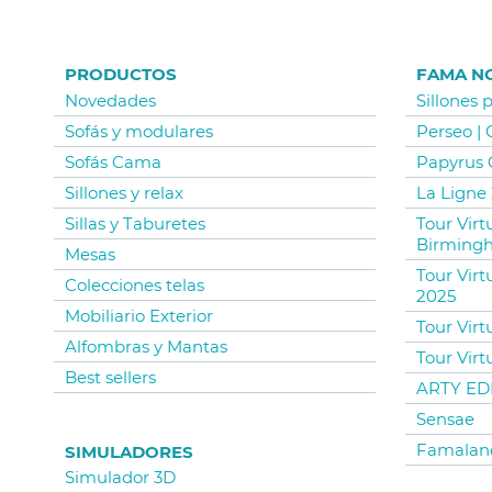
PRODUCTOS
FAMA N
Novedades
Sillones 
Sofás y modulares
Perseo |
Sofás Cama
Papyrus 
Sillones y relax
La Ligne 
Sillas y Taburetes
Tour Vir
Birming
Mesas
Tour Virt
Colecciones telas
2025
Mobiliario Exterior
Tour Virt
Alfombras y Mantas
Tour Virt
Best sellers
ARTY EDI
Sensae
Famalan
SIMULADORES
Simulador 3D