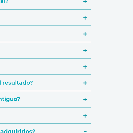
al?
l resultado?
ntiguo?
adquirirlos?