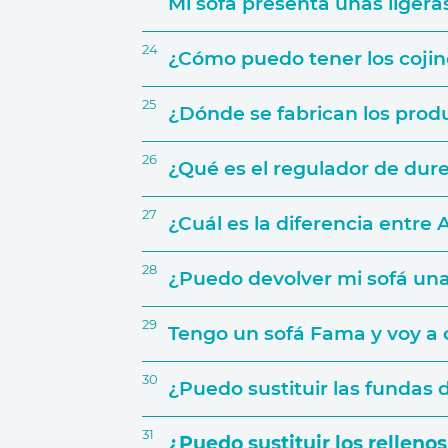
Mi sofá presenta unas liger
24
¿Cómo puedo tener los coji
25
¿Dónde se fabrican los pro
26
¿Qué es el regulador de dur
27
¿Cuál es la diferencia entre
28
¿Puedo devolver mi sofá una 
29
Tengo un sofá Fama y voy a 
30
¿Puedo sustituir las fundas
31
¿Puedo sustituir los rellen