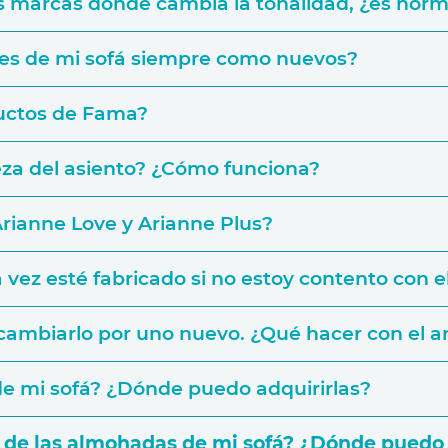
as marcas donde cambia la tonalidad, ¿es norm
nes de mi sofá siempre como nuevos?
ductos de Fama?
eza del asiento? ¿Cómo funciona?
 Arianne Love y Arianne Plus?
vez esté fabricado si no estoy contento con e
garantía de por vida
cambiarlo por uno nuevo. ¿Qué hacer con el a
 de mi sofá? ¿Dónde puedo adquirirlas?
os de las almohadas de mi sofá? ¿Dónde puedo 