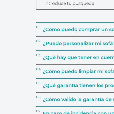
Introduce tu búsqueda
01
¿Cómo puedo comprar un s
02
¿Puedo personalizar mi sofá
03
¿Qué hay que tener en cuent
04
¿Cómo puedo limpiar mi sof
05
¿Qué garantía tienen los pr
El espacio que va a ocupar
06
¿Cómo valido la garantía d
Uso que le darás
07
En caso de incidencia con 