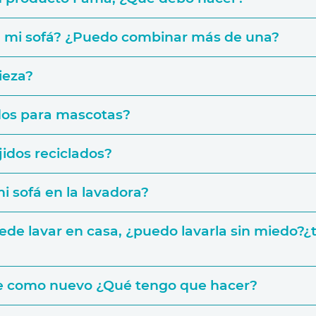
ntía
ra mi sofá? ¿Puedo combinar más de una?
 utilizar
pieza?
idos para mascotas?
posición de cinco módulos, podrás elegir una tapicería dist
ejidos reciclados?
 la base del sofá y añadir diferentes telas para los cojines dec
i sofá en la lavadora?
puede lavar en casa, ¿puedo lavarla sin miedo?
re como nuevo ¿Qué tengo que hacer?