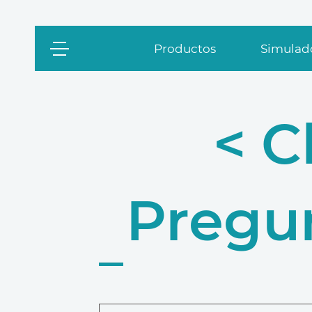
Productos
Simulado
< C
Pregu