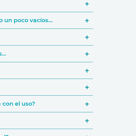
 un poco vacíos...
s…
 con el uso?