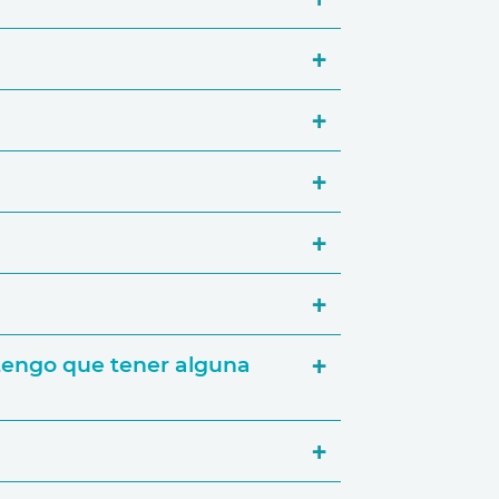
a través de nuestra página
inta para cada uno. También podrás
orativos.
¿tengo que tener alguna