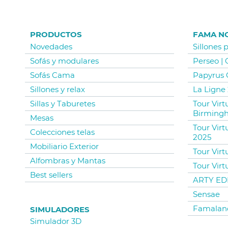
PRODUCTOS
FAMA N
Novedades
Sillones 
Sofás y modulares
Perseo |
Sofás Cama
Papyrus 
Sillones y relax
La Ligne 
Sillas y Taburetes
Tour Vir
Birming
Mesas
Tour Virt
Colecciones telas
2025
Mobiliario Exterior
Tour Virt
Alfombras y Mantas
Tour Virt
Best sellers
ARTY EDI
Sensae
Famalan
SIMULADORES
Simulador 3D