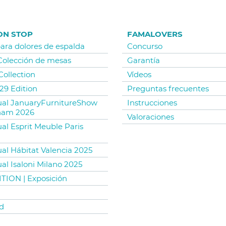
ON STOP
FAMALOVERS
para dolores de espalda
Concurso
 Colección de mesas
Garantía
Collection
Vídeos
29 Edition
Preguntas frecuentes
tual JanuaryFurnitureShow
Instrucciones
ham 2026
Valoraciones
ual Esprit Meuble Paris
ual Hábitat Valencia 2025
ual Isaloni Milano 2025
TION | Exposición
d