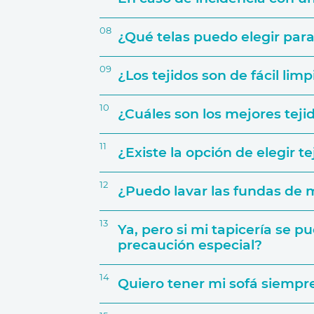
Activar Gara
08
¿Qué telas puedo elegir pa
Número de personas que lo van a
09
¿Los tejidos son de fácil lim
10
¿Cuáles son los mejores tej
Características del sofá
web
Si por ejemplo decides crear una com
11
¿Existe la opción de elegir t
elegir, por ejemplo, una tapicería para
12
¿Puedo lavar las fundas de m
Tejido y tapicerías
13
Ya, pero si mi tapicería se 
precaución especial?
14
Quiero tener mi sofá siemp