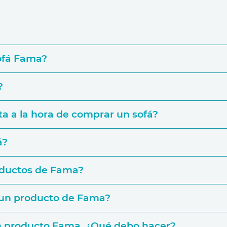
ofá Fama?
?
‘Enc
a a la hora de comprar un sofá?
Simulador
á?
oductos de Fama?
e un producto de Fama?
un producto Fama, ¿Qué debo hacer?