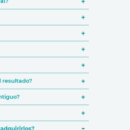
al?
l resultado?
ntiguo?
adquirirlos?