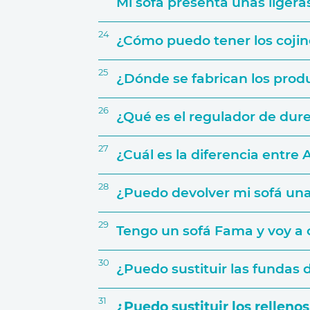
Mi sofá presenta unas liger
24
¿Cómo puedo tener los coji
25
¿Dónde se fabrican los pro
26
¿Qué es el regulador de dur
27
¿Cuál es la diferencia entre
28
¿Puedo devolver mi sofá una 
29
Tengo un sofá Fama y voy a 
30
¿Puedo sustituir las fundas
31
¿Puedo sustituir los rellen