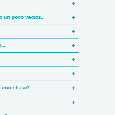
 un poco vacíos...
s…
 con el uso?