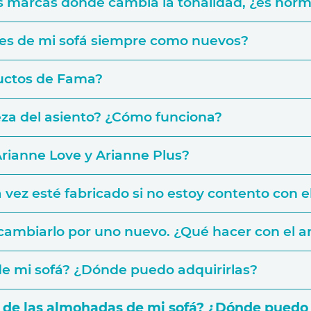
as marcas donde cambia la tonalidad, ¿es norm
nes de mi sofá siempre como nuevos?
ductos de Fama?
eza del asiento? ¿Cómo funciona?
 Arianne Love y Arianne Plus?
vez esté fabricado si no estoy contento con e
garantía de por vida
cambiarlo por uno nuevo. ¿Qué hacer con el a
 de mi sofá? ¿Dónde puedo adquirirlas?
os de las almohadas de mi sofá? ¿Dónde puedo 