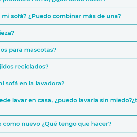
ntía
ra mi sofá? ¿Puedo combinar más de una?
 utilizar
pieza?
idos para mascotas?
posición de cinco módulos, podrás elegir una tapicería dist
ejidos reciclados?
 la base del sofá y añadir diferentes telas para los cojines dec
i sofá en la lavadora?
puede lavar en casa, ¿puedo lavarla sin miedo?
re como nuevo ¿Qué tengo que hacer?