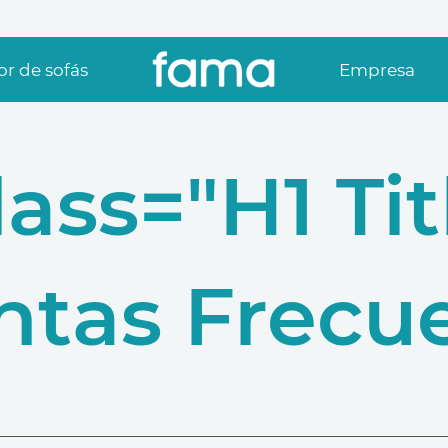
r de sofás
Empresa
lass="h1 Tit
ntas Frecue