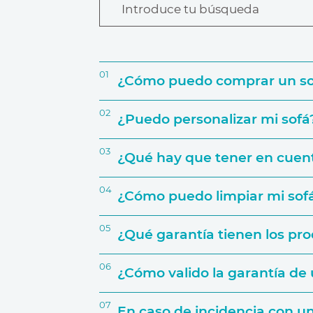
Introduce tu búsqueda
01
¿Cómo puedo comprar un s
02
¿Puedo personalizar mi sofá
03
¿Qué hay que tener en cuent
04
¿Cómo puedo limpiar mi sof
05
¿Qué garantía tienen los pr
El espacio que va a ocupar
06
¿Cómo valido la garantía d
Uso que le darás
07
En caso de incidencia con 