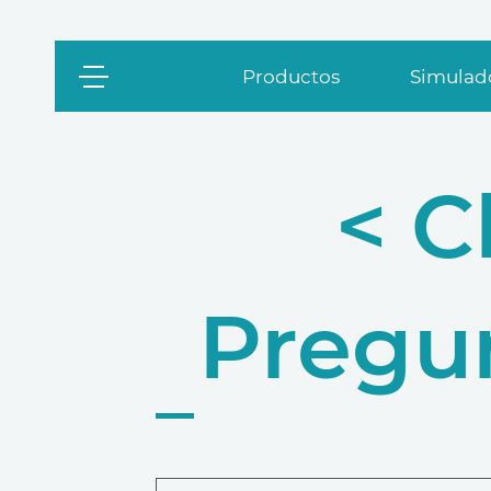
Productos
Simulado
< C
Pregu