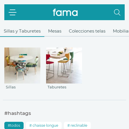
Sillas y Taburetes
Mesas
Colecciones telas
Mobilia
Sillas
Taburetes
#hashtags
todos
chaisse longue
reclinable