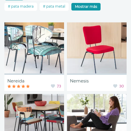
pata madera
pata metal
Mostrar más
Nereida
Nemesis
73
30