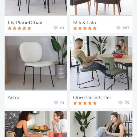
Fly PlanetChair
Mili & Lalo
61
287
Astra
One PlanetChair
31
79