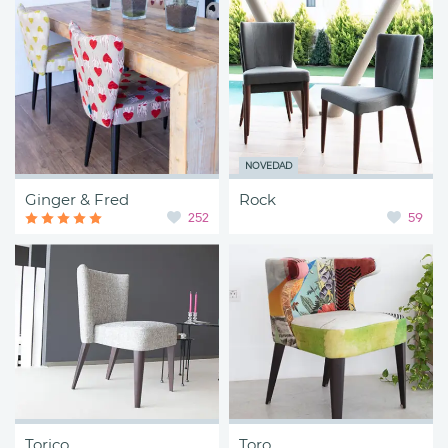
NOVEDAD
Ginger & Fred
Rock
252
59
Torico
Toro