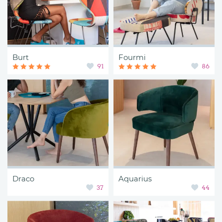
Burt
Fourmi
91
86
Draco
Aquarius
37
44