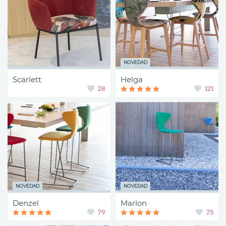
NOVEDAD
Scarlett
Helga
28
121
NOVEDAD
NOVEDAD
Denzel
Marlon
79
75