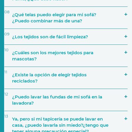
08
¿Qué telas puedo elegir para mi sofá?
¿Puedo combinar más de una?
09
¿Los tejidos son de fácil limpieza?
Número de personas que lo van a utilizar
10
¿Cuáles son los mejores tejidos para
mascotas?
a través de nuestra página web
11
¿Existe la opción de elegir tejidos
Características del sofá
reciclados?
12
Si por ejemplo decides crear una composición de
¿Puedo lavar las fundas de mi sofá en la
cinco módulos, podrás elegir una tapicería
lavadora?
distinta para cada uno. También podrás elegir,
por ejemplo, una tapicería para la base del sofá y
13
Ya, pero si mi tapicería se puede lavar en
añadir diferentes telas para los cojines
casa, ¿puedo lavarla sin miedo?¿tengo que
Tejido y tapicerías
decorativos.
tener alguna precaución especial?