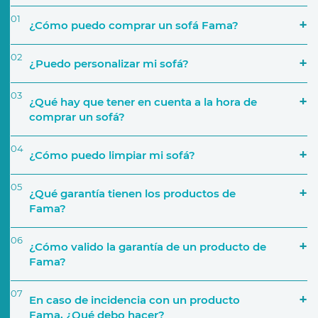
01
¿Cómo puedo comprar un sofá Fama?
02
¿Puedo personalizar mi sofá?
03
¿Qué hay que tener en cuenta a la hora de
comprar un sofá?
04
¿Cómo puedo limpiar mi sofá?
‘Encuentra tu tienda’
05
¿Qué garantía tienen los productos de
Simulador
Fama?
El espacio que va a ocupar
06
¿Cómo valido la garantía de un producto de
Fama?
Uso que le darás
07
En caso de incidencia con un producto
Activar Garantía
Fama, ¿Qué debo hacer?