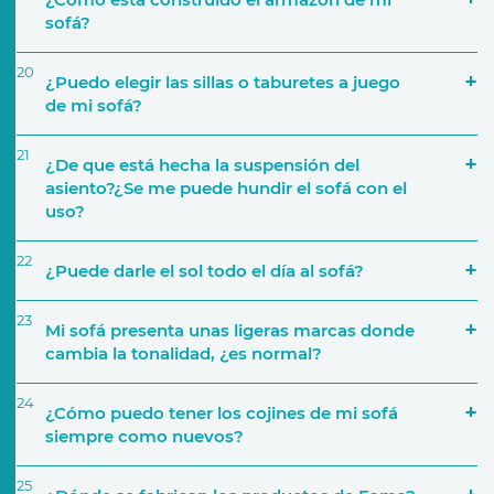
sofá?
20
¿Puedo elegir las sillas o taburetes a juego
de mi sofá?
21
¿De que está hecha la suspensión del
asiento?¿Se me puede hundir el sofá con el
Colecciones de Telas
uso?
22
¿Puede darle el sol todo el día al sofá?
23
Mi sofá presenta unas ligeras marcas donde
cambia la tonalidad, ¿es normal?
24
¿Cómo puedo tener los cojines de mi sofá
siempre como nuevos?
25