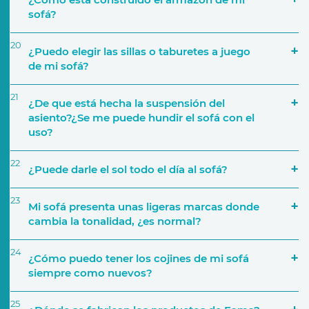
sofá?
20
¿Puedo elegir las sillas o taburetes a juego
de mi sofá?
21
¿De que está hecha la suspensión del
asiento?¿Se me puede hundir el sofá con el
Colecciones de Telas
uso?
22
¿Puede darle el sol todo el día al sofá?
23
Mi sofá presenta unas ligeras marcas donde
cambia la tonalidad, ¿es normal?
24
¿Cómo puedo tener los cojines de mi sofá
siempre como nuevos?
25