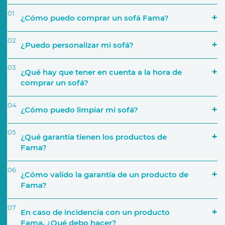
01
¿Cómo puedo comprar un sofá Fama?
02
¿Puedo personalizar mi sofá?
03
¿Qué hay que tener en cuenta a la hora de
comprar un sofá?
04
¿Cómo puedo limpiar mi sofá?
‘Encuentra tu tienda’
05
¿Qué garantía tienen los productos de
Simulador
Fama?
El espacio que va a ocupar
06
¿Cómo valido la garantía de un producto de
Fama?
Uso que le darás
07
En caso de incidencia con un producto
Activar Garantía
Fama, ¿Qué debo hacer?