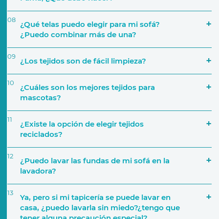
08
¿Qué telas puedo elegir para mi sofá?
¿Puedo combinar más de una?
09
¿Los tejidos son de fácil limpieza?
Número de personas que lo van a utilizar
10
¿Cuáles son los mejores tejidos para
mascotas?
a través de nuestra página web
11
¿Existe la opción de elegir tejidos
Características del sofá
reciclados?
12
Si por ejemplo decides crear una composición de
¿Puedo lavar las fundas de mi sofá en la
cinco módulos, podrás elegir una tapicería
lavadora?
distinta para cada uno. También podrás elegir,
por ejemplo, una tapicería para la base del sofá y
13
Ya, pero si mi tapicería se puede lavar en
añadir diferentes telas para los cojines
casa, ¿puedo lavarla sin miedo?¿tengo que
Tejido y tapicerías
decorativos.
tener alguna precaución especial?