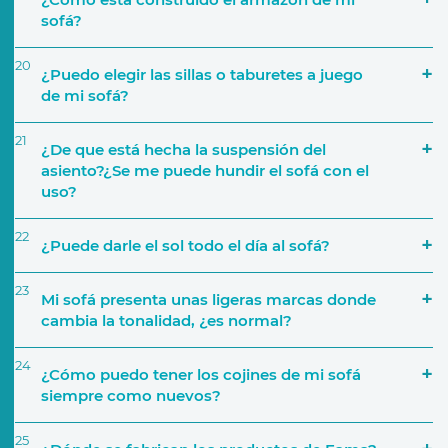
sofá?
20
¿Puedo elegir las sillas o taburetes a juego
de mi sofá?
21
¿De que está hecha la suspensión del
asiento?¿Se me puede hundir el sofá con el
Colecciones de Telas
uso?
22
¿Puede darle el sol todo el día al sofá?
23
Mi sofá presenta unas ligeras marcas donde
cambia la tonalidad, ¿es normal?
24
¿Cómo puedo tener los cojines de mi sofá
siempre como nuevos?
25