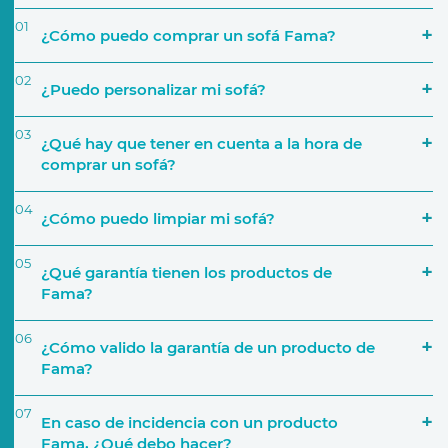
01
¿Cómo puedo comprar un sofá Fama?
02
¿Puedo personalizar mi sofá?
03
¿Qué hay que tener en cuenta a la hora de
comprar un sofá?
04
¿Cómo puedo limpiar mi sofá?
‘Encuentra tu tienda’
05
¿Qué garantía tienen los productos de
Simulador
Fama?
El espacio que va a ocupar
06
¿Cómo valido la garantía de un producto de
Fama?
Uso que le darás
07
En caso de incidencia con un producto
Activar Garantía
Fama, ¿Qué debo hacer?