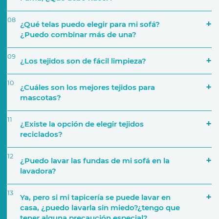
08
¿Qué telas puedo elegir para mi sofá?
¿Puedo combinar más de una?
09
¿Los tejidos son de fácil limpieza?
Número de personas que lo van a utilizar
10
¿Cuáles son los mejores tejidos para
mascotas?
a través de nuestra página web
11
¿Existe la opción de elegir tejidos
Características del sofá
reciclados?
12
Si por ejemplo decides crear una composición de
¿Puedo lavar las fundas de mi sofá en la
cinco módulos, podrás elegir una tapicería
lavadora?
distinta para cada uno. También podrás elegir,
por ejemplo, una tapicería para la base del sofá y
13
Ya, pero si mi tapicería se puede lavar en
añadir diferentes telas para los cojines
casa, ¿puedo lavarla sin miedo?¿tengo que
Tejido y tapicerías
decorativos.
tener alguna precaución especial?