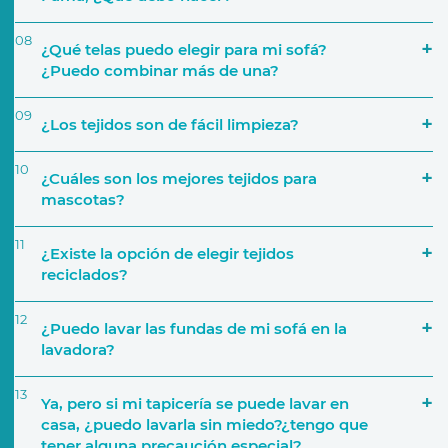
08
¿Qué telas puedo elegir para mi sofá?
¿Puedo combinar más de una?
09
¿Los tejidos son de fácil limpieza?
Número de personas que lo van a utilizar
10
¿Cuáles son los mejores tejidos para
mascotas?
a través de nuestra página web
11
¿Existe la opción de elegir tejidos
Características del sofá
reciclados?
12
Si por ejemplo decides crear una composición de
¿Puedo lavar las fundas de mi sofá en la
cinco módulos, podrás elegir una tapicería
lavadora?
distinta para cada uno. También podrás elegir,
por ejemplo, una tapicería para la base del sofá y
13
Ya, pero si mi tapicería se puede lavar en
añadir diferentes telas para los cojines
casa, ¿puedo lavarla sin miedo?¿tengo que
Tejido y tapicerías
decorativos.
tener alguna precaución especial?