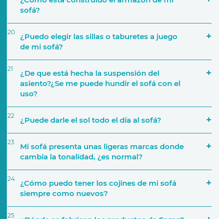
sofá?
20
¿Puedo elegir las sillas o taburetes a juego
de mi sofá?
21
¿De que está hecha la suspensión del
asiento?¿Se me puede hundir el sofá con el
Colecciones de Telas
uso?
22
¿Puede darle el sol todo el día al sofá?
23
Mi sofá presenta unas ligeras marcas donde
cambia la tonalidad, ¿es normal?
24
¿Cómo puedo tener los cojines de mi sofá
siempre como nuevos?
25