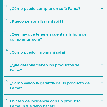
01
¿Cómo puedo comprar un sofá Fama?
02
¿Puedo personalizar mi sofá?
03
¿Qué hay que tener en cuenta a la hora de
comprar un sofá?
04
¿Cómo puedo limpiar mi sofá?
‘Encuentra tu tienda’
05
¿Qué garantía tienen los productos de
Simulador
Fama?
El espacio que va a ocupar
06
¿Cómo valido la garantía de un producto de
Fama?
Uso que le darás
07
En caso de incidencia con un producto
Activar Garantía
Fama, ¿Qué debo hacer?