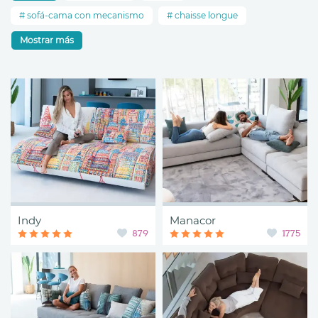
sofá-cama con mecanismo
chaisse longue
Mostrar más
Indy
Manacor
879
1775