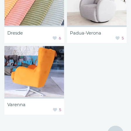
Dresde
Padua-Verona
6
5
Varenna
5