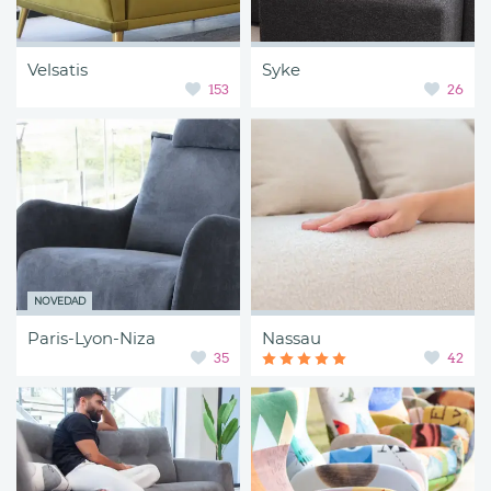
Velsatis
Syke
153
26
NOVEDAD
Paris-Lyon-Niza
Nassau
35
42