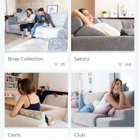
Brise Collection
Satoru
35
148
Osiris
Club