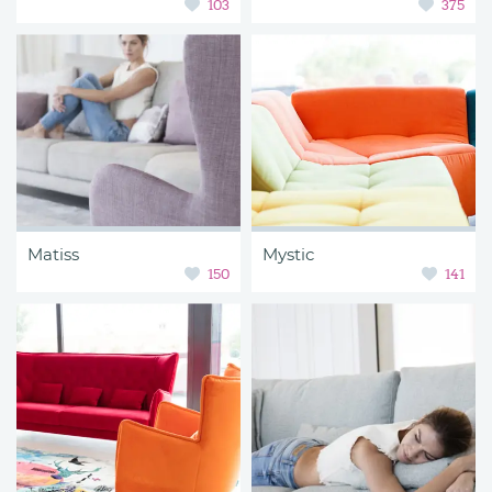
103
375
Matiss
Mystic
150
141