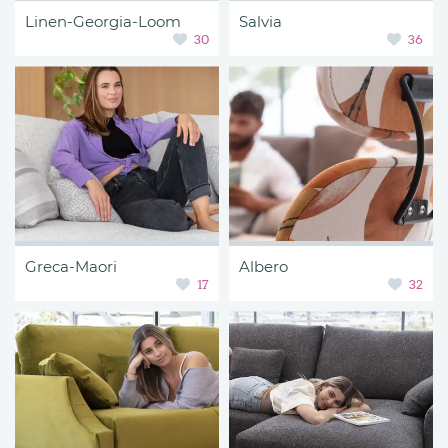
Linen-Georgia-Loom
Salvia
30
36
Greca-Maori
Albero
17
32