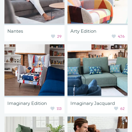
Nantes
Arty Edition
29
476
Imaginary Edition
Imaginary Jacquard
113
62