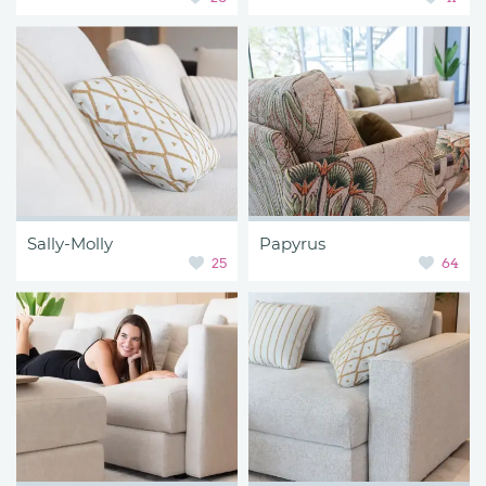
Sally-Molly
Papyrus
25
64