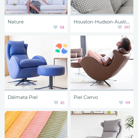
Nature
Houston-Hudson-Austin-Florida-Lincoln-Newark
58
197
Dálmata Piel
Piel Ciervo
81
99