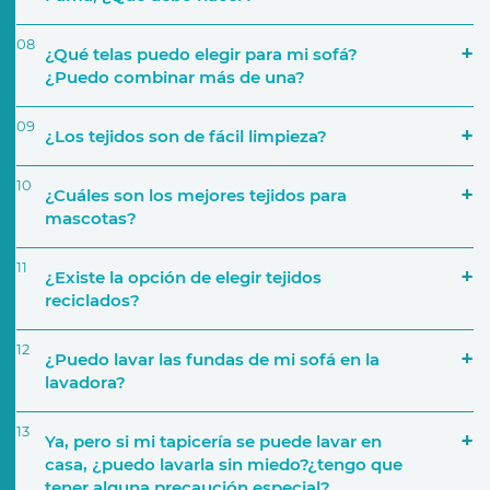
08
¿Qué telas puedo elegir para mi sofá?
¿Puedo combinar más de una?
09
¿Los tejidos son de fácil limpieza?
Número de personas que lo van a utilizar
10
¿Cuáles son los mejores tejidos para
mascotas?
a través de nuestra página web
11
¿Existe la opción de elegir tejidos
Características del sofá
reciclados?
12
Si por ejemplo decides crear una composición de
¿Puedo lavar las fundas de mi sofá en la
cinco módulos, podrás elegir una tapicería
lavadora?
distinta para cada uno. También podrás elegir,
por ejemplo, una tapicería para la base del sofá y
13
Ya, pero si mi tapicería se puede lavar en
añadir diferentes telas para los cojines
casa, ¿puedo lavarla sin miedo?¿tengo que
Tejido y tapicerías
decorativos.
tener alguna precaución especial?