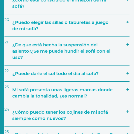
sofá?
20
¿Puedo elegir las sillas o taburetes a juego
de mi sofá?
21
¿De que está hecha la suspensión del
asiento?¿Se me puede hundir el sofá con el
Colecciones de Telas
uso?
22
¿Puede darle el sol todo el día al sofá?
23
Mi sofá presenta unas ligeras marcas donde
cambia la tonalidad, ¿es normal?
24
¿Cómo puedo tener los cojines de mi sofá
siempre como nuevos?
25