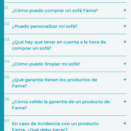
01
¿Cómo puedo comprar un sofá Fama?
02
¿Puedo personalizar mi sofá?
03
¿Qué hay que tener en cuenta a la hora de
comprar un sofá?
04
¿Cómo puedo limpiar mi sofá?
‘Encuentra tu tienda’
05
¿Qué garantía tienen los productos de
Simulador
Fama?
El espacio que va a ocupar
06
¿Cómo valido la garantía de un producto de
Fama?
Uso que le darás
07
En caso de incidencia con un producto
Activar Garantía
Fama, ¿Qué debo hacer?