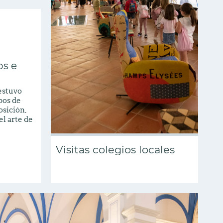
os e
estuvo
pos de
osición,
l arte de
Visitas colegios locales