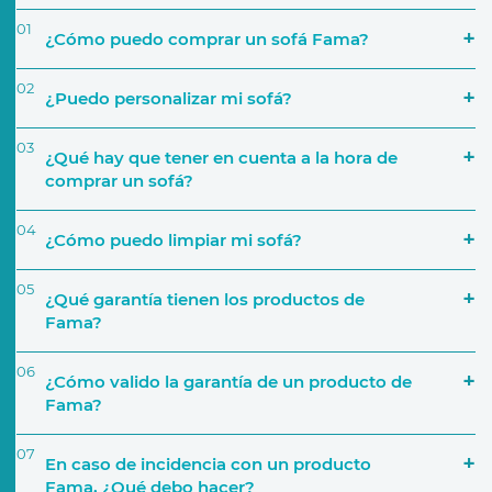
01
¿Cómo puedo comprar un sofá Fama?
02
¿Puedo personalizar mi sofá?
03
¿Qué hay que tener en cuenta a la hora de
comprar un sofá?
04
¿Cómo puedo limpiar mi sofá?
‘Encuentra tu tienda’
05
¿Qué garantía tienen los productos de
Simulador
Fama?
El espacio que va a ocupar
06
¿Cómo valido la garantía de un producto de
Fama?
Uso que le darás
07
En caso de incidencia con un producto
Activar Garantía
Fama, ¿Qué debo hacer?