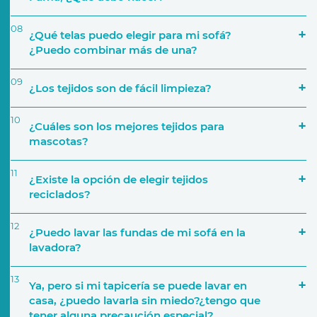
08
¿Qué telas puedo elegir para mi sofá?
¿Puedo combinar más de una?
09
¿Los tejidos son de fácil limpieza?
Número de personas que lo van a utilizar
10
¿Cuáles son los mejores tejidos para
mascotas?
a través de nuestra página web
11
¿Existe la opción de elegir tejidos
Características del sofá
reciclados?
12
Si por ejemplo decides crear una composición de
¿Puedo lavar las fundas de mi sofá en la
cinco módulos, podrás elegir una tapicería
lavadora?
distinta para cada uno. También podrás elegir,
por ejemplo, una tapicería para la base del sofá y
13
Ya, pero si mi tapicería se puede lavar en
añadir diferentes telas para los cojines
casa, ¿puedo lavarla sin miedo?¿tengo que
Tejido y tapicerías
decorativos.
tener alguna precaución especial?