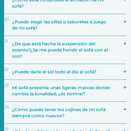
sofá?
20
¿Puedo elegir las sillas o taburetes a juego
de mi sofá?
21
¿De que está hecha la suspensión del
asiento?¿Se me puede hundir el sofá con el
Colecciones de Telas
uso?
22
¿Puede darle el sol todo el día al sofá?
23
Mi sofá presenta unas ligeras marcas donde
cambia la tonalidad, ¿es normal?
24
¿Cómo puedo tener los cojines de mi sofá
siempre como nuevos?
25