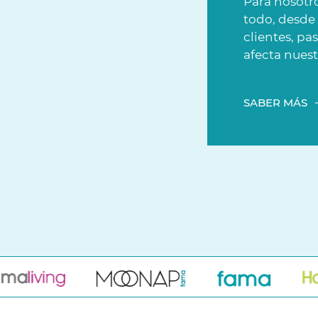
Para nosotro
todo, desde
clientes, pa
afecta nuest
SABER MÁS