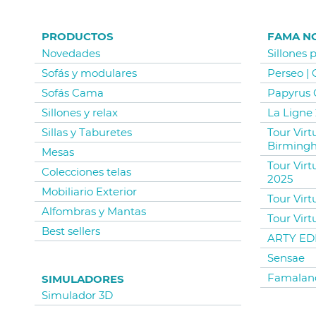
PRODUCTOS
FAMA N
Novedades
Sillones 
Sofás y modulares
Perseo |
Sofás Cama
Papyrus 
Sillones y relax
La Ligne 
Sillas y Taburetes
Tour Vir
Birming
Mesas
Tour Virt
Colecciones telas
2025
Mobiliario Exterior
Tour Virt
Alfombras y Mantas
Tour Virt
Best sellers
ARTY EDI
Sensae
Famalan
SIMULADORES
Simulador 3D