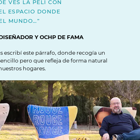
DE VES LA PELI CON
 EL ESPACIO DONDE
DEL MUNDO…”
, DISEÑADOR Y OCHP DE FAMA
 escribí este párrafo, donde recogía un
ncillo pero que refleja de forma natural
 nuestros hogares.