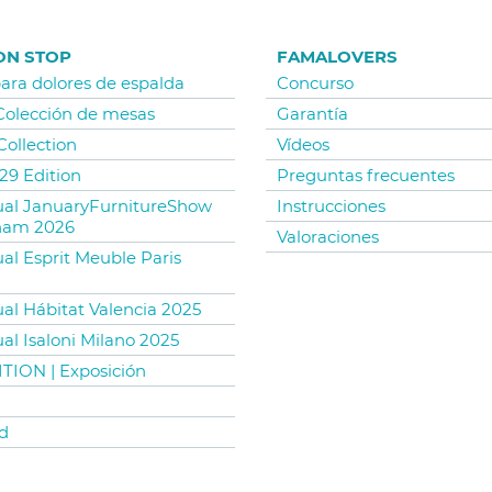
ON STOP
FAMALOVERS
para dolores de espalda
Concurso
 Colección de mesas
Garantía
Collection
Vídeos
29 Edition
Preguntas frecuentes
tual JanuaryFurnitureShow
Instrucciones
ham 2026
Valoraciones
ual Esprit Meuble Paris
ual Hábitat Valencia 2025
ual Isaloni Milano 2025
TION | Exposición
d