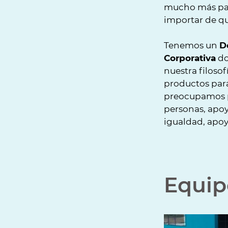
mucho más par
importar de qu
Tenemos un
D
Corporativa
do
nuestra filoso
productos para
preocupamos p
personas, apoy
igualdad, apoy
Equi