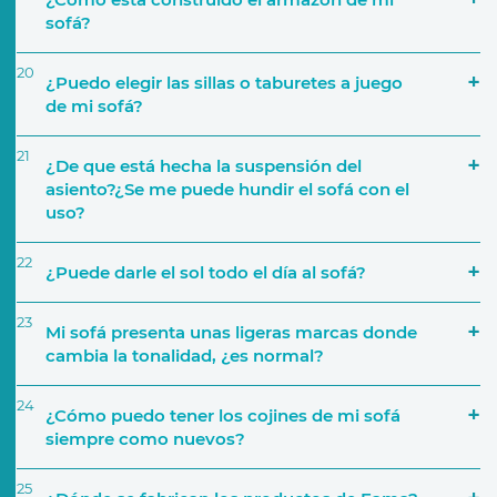
sofá?
20
¿Puedo elegir las sillas o taburetes a juego
de mi sofá?
21
¿De que está hecha la suspensión del
asiento?¿Se me puede hundir el sofá con el
Colecciones de Telas
uso?
22
¿Puede darle el sol todo el día al sofá?
23
Mi sofá presenta unas ligeras marcas donde
cambia la tonalidad, ¿es normal?
24
¿Cómo puedo tener los cojines de mi sofá
siempre como nuevos?
25