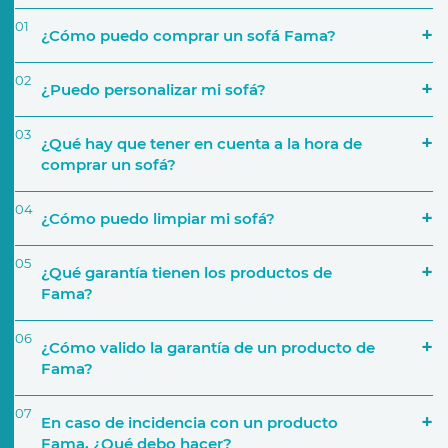
01
¿Cómo puedo comprar un sofá Fama?
02
¿Puedo personalizar mi sofá?
03
¿Qué hay que tener en cuenta a la hora de
comprar un sofá?
04
¿Cómo puedo limpiar mi sofá?
‘Encuentra tu tienda’
05
¿Qué garantía tienen los productos de
Simulador
Fama?
El espacio que va a ocupar
06
¿Cómo valido la garantía de un producto de
Fama?
Uso que le darás
07
En caso de incidencia con un producto
Activar Garantía
Fama, ¿Qué debo hacer?