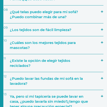
08
¿Qué telas puedo elegir para mi sofá?
¿Puedo combinar más de una?
09
¿Los tejidos son de fácil limpieza?
Número de personas que lo van a utilizar
10
¿Cuáles son los mejores tejidos para
mascotas?
a través de nuestra página web
11
¿Existe la opción de elegir tejidos
Características del sofá
reciclados?
12
Si por ejemplo decides crear una composición de
¿Puedo lavar las fundas de mi sofá en la
cinco módulos, podrás elegir una tapicería
lavadora?
distinta para cada uno. También podrás elegir,
por ejemplo, una tapicería para la base del sofá y
13
Ya, pero si mi tapicería se puede lavar en
añadir diferentes telas para los cojines
casa, ¿puedo lavarla sin miedo?¿tengo que
Tejido y tapicerías
decorativos.
tener alguna precaución especial?