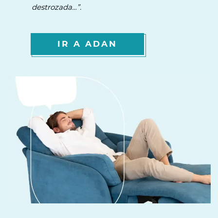
destrozada…”.
IR A ADAN