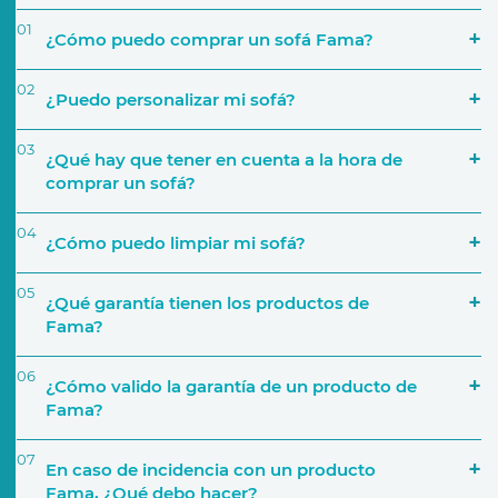
01
¿Cómo puedo comprar un sofá Fama?
02
¿Puedo personalizar mi sofá?
03
¿Qué hay que tener en cuenta a la hora de
comprar un sofá?
04
¿Cómo puedo limpiar mi sofá?
‘Encuentra tu tienda’
05
¿Qué garantía tienen los productos de
Simulador
Fama?
El espacio que va a ocupar
06
¿Cómo valido la garantía de un producto de
Fama?
Uso que le darás
07
En caso de incidencia con un producto
Activar Garantía
Fama, ¿Qué debo hacer?