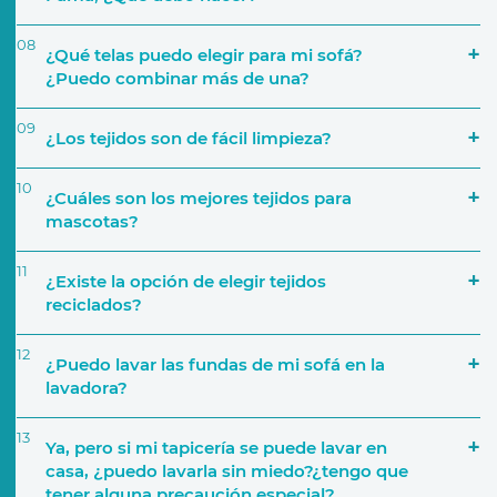
08
¿Qué telas puedo elegir para mi sofá?
¿Puedo combinar más de una?
09
¿Los tejidos son de fácil limpieza?
Número de personas que lo van a utilizar
10
¿Cuáles son los mejores tejidos para
mascotas?
a través de nuestra página web
11
¿Existe la opción de elegir tejidos
Características del sofá
reciclados?
12
Si por ejemplo decides crear una composición de
¿Puedo lavar las fundas de mi sofá en la
cinco módulos, podrás elegir una tapicería
lavadora?
distinta para cada uno. También podrás elegir,
por ejemplo, una tapicería para la base del sofá y
13
Ya, pero si mi tapicería se puede lavar en
añadir diferentes telas para los cojines
casa, ¿puedo lavarla sin miedo?¿tengo que
Tejido y tapicerías
decorativos.
tener alguna precaución especial?