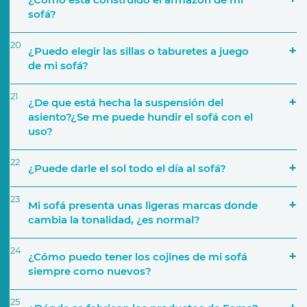
sofá?
20
¿Puedo elegir las sillas o taburetes a juego
de mi sofá?
21
¿De que está hecha la suspensión del
asiento?¿Se me puede hundir el sofá con el
Colecciones de Telas
uso?
22
¿Puede darle el sol todo el día al sofá?
23
Mi sofá presenta unas ligeras marcas donde
cambia la tonalidad, ¿es normal?
24
¿Cómo puedo tener los cojines de mi sofá
siempre como nuevos?
25