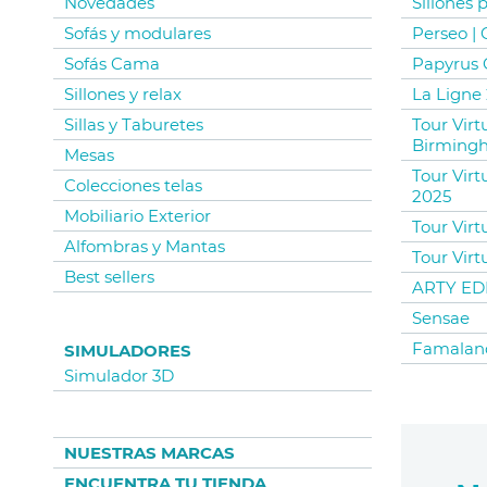
Novedades
Sillones 
Sofás y modulares
Perseo |
Sofás Cama
Papyrus 
Sillones y relax
La Ligne 
Sillas y Taburetes
Tour Vir
Birming
Mesas
Tour Virt
Colecciones telas
2025
Mobiliario Exterior
Tour Virt
Alfombras y Mantas
Tour Virt
Best sellers
ARTY EDI
Sensae
Famalan
SIMULADORES
Simulador 3D
NUESTRAS MARCAS
ENCUENTRA TU TIENDA