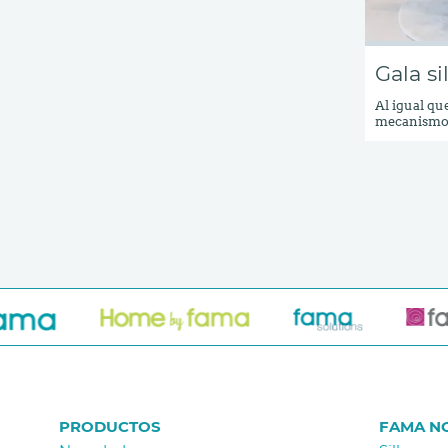
Gala s
Al igual que
mecanismo c
de asiento 
dimensiones
su diseño m
perfecto pa
imaginar a 
PRODUCTOS
FAMA N