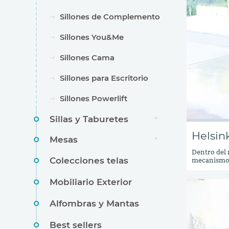
Sillones de Complemento
Sillones You&Me
Sillones Cama
Sillones para Escritorio
Sillones Powerlift
Sillas y Taburetes
Helsin
Mesas
Dentro del 
Colecciones telas
mecanismo 
además del 
que no pare
Mobiliario Exterior
aporta un g
cualquier sa
cama cuand
Alfombras y Mantas
Best sellers