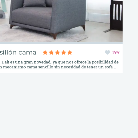
 sillón cama
199
ón Dalí es una gran novedad, ya que nos ofrece la posibilidad de
n mecanismo cama sencillo sin necesidad de tener un sofá de
 dimensiones. Con su diseño sobrio de líneas rectas, este
es perfecto para cualquier salón, con la ventaja de que nunca
 imaginar a simple vista que se puede convertir en cama.