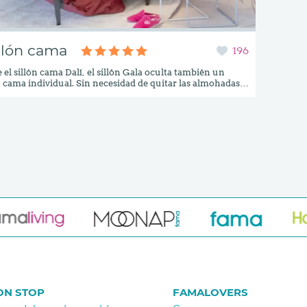
illón cama
196
 el sillón cama Dalí, el sillón Gala oculta también un
ama individual. Sin necesidad de quitar las almohadas
y respaldo, podemos convertir este sillón de grandes
 en una cama sencilla en un abrir y cerrar de ojos. Con
oderno y elegante, y su gran comodidad, este sillón es
ra cualquier salón, con la ventaja de que nunca podrías
simple vista que se puede convertir en cama.
ON STOP
FAMALOVERS