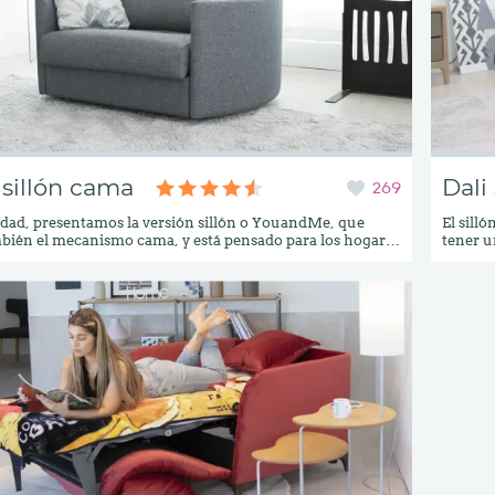
 sillón cama
Dali
269
ad, presentamos la versión sillón o YouandMe, que
El sill
bién el mecanismo cama, y está pensado para los hogares
tener u
ntan con mucho espacio. Como el resto de elementos de
grandes
, el sillón cama Bolero está disponible con brazo curvo o
sillón 
ecto. Como el resto de elementos de este modelo, el sillón
podrías
 está disponible con brazo curvo o con brazo recto, y
s puede ir acabado sin brazo, con un costado tapizado.