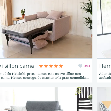
ki sillón cama
Herm
353
modelo Helsinki, presentamos este nuevo sillón con
Además,
cama. Hemos conseguido mantener la gran comodidad,
acabado
diseño elegante y ligero del You&amp;Me Helsinki, ya
ce un sillón cama a simple vista. Esta nueva versión cama
ran valor añadido al modelo, ya que podemos alojarlo en
lón o sala de estar y tener la opción de convertirlo en
o lo necesitemos.