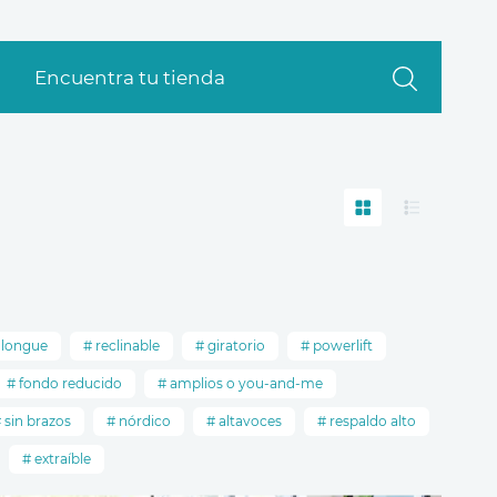
Encuentra tu tienda
 longue
reclinable
giratorio
powerlift
fondo reducido
amplios o you-and-me
sin brazos
nórdico
altavoces
respaldo alto
extraíble