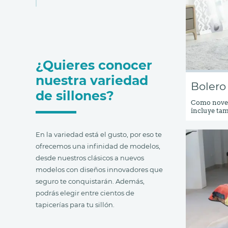
¿Quieres conocer
nuestra variedad
Bolero
de sillones?
Como noved
incluye tam
que no cue
este modelo
En la variedad está el gusto, por eso te
con brazo r
cama Bolero
ofrecemos una infinidad de modelos,
ahora ademá
desde nuestros clásicos a nuevos
modelos con diseños innovadores que
seguro te conquistarán. Además,
podrás elegir entre cientos de
tapicerías para tu sillón.