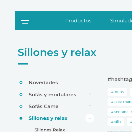
Productos
Simulado
Sillones y relax
#hashtag
Novedades
todos
Sofás y modulares
pata mad
Sofás Cama
sentada r
Sillones y relax
silla
Sillones Relax