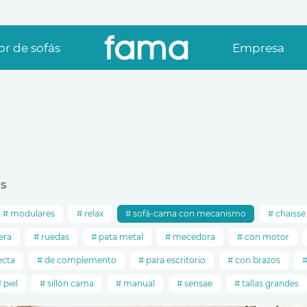
r de sofás
Empresa
s
modulares
relax
sofá-cama con mecanismo
chaisse
era
ruedas
pata metal
mecedora
con motor
ecta
de complemento
para escritorio
con brazos
piel
sillón cama
manual
sensae
tallas grandes