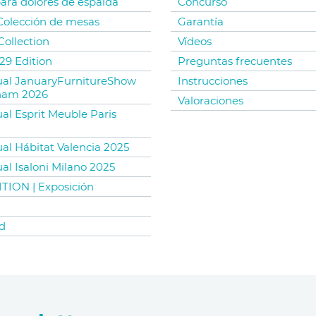
para dolores de espalda
Concurso
 Colección de mesas
Garantía
Collection
Vídeos
29 Edition
Preguntas frecuentes
tual JanuaryFurnitureShow
Instrucciones
ham 2026
Valoraciones
ual Esprit Meuble Paris
ual Hábitat Valencia 2025
ual Isaloni Milano 2025
TION | Exposición
d