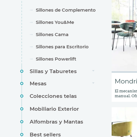
Sillones de Complemento
Sillones You&Me
Sillones Cama
Sillones para Escritorio
Sillones Powerlift
Sillas y Taburetes
Mondr
Mesas
El mecanis
Colecciones telas
manual. Ofr
para ver la
con los pie
Mobiliario Exterior
posición ca
comodidad y
tan ligero 
Alfombras y Mantas
en el desar
apertura S
Best sellers