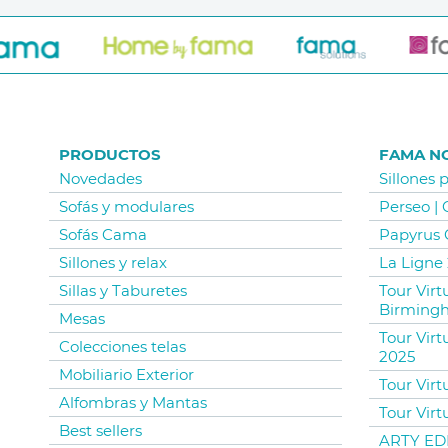
PRODUCTOS
FAMA N
Novedades
Sillones 
Sofás y modulares
Perseo |
Sofás Cama
Papyrus 
Sillones y relax
La Ligne 
Sillas y Taburetes
Tour Vir
Birming
Mesas
Tour Virt
Colecciones telas
2025
Mobiliario Exterior
Tour Virt
Alfombras y Mantas
Tour Virt
Best sellers
ARTY EDI