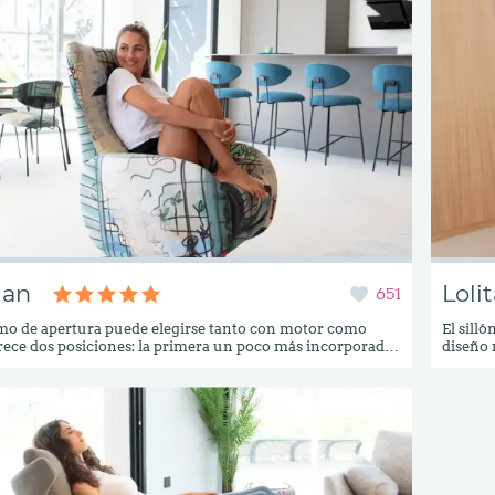
ian
Loli
651
mo de apertura puede elegirse tanto con motor como
El sill
ece dos posiciones: la primera un poco más incorporada,
diseño 
 televisión, leer, etc., y una segunda totalmente tumbada
eléctri
s por encima del nivel del corazón, que favorece una
respald
rdiosaludable.Lo más importante es que ofrece una gran
Además,
, sobre todo, que cuando está cerrado tiene un diseño
adaptán
que nadie diría que es un relax. Ahora estamos trabajando
pensado
rollo de la versión motorizada.*Disponible con sistema de
diseño 
ENSAE.