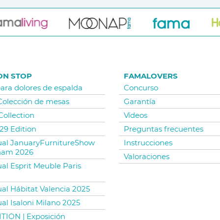
ON STOP
FAMALOVERS
para dolores de espalda
Concurso
 Colección de mesas
Garantía
Collection
Vídeos
29 Edition
Preguntas frecuentes
tual JanuaryFurnitureShow
Instrucciones
ham 2026
Valoraciones
ual Esprit Meuble Paris
ual Hábitat Valencia 2025
ual Isaloni Milano 2025
TION | Exposición