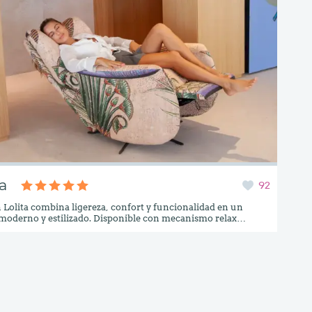
ta
92
ón Lolita combina ligereza, confort y funcionalidad en un
moderno y estilizado. Disponible con mecanismo relax
co o manual, ofrece una comodidad excepcional gracias a su
o ergonómico que recoge a la perfección espalda y cabeza.
 su base giratoria aporta un plus de versatilidad,
dose perfectamente a cualquier rincón de tu hogar.Un sillón
 para quienes buscan un sillón relax con el sello de calidad y
de Fama.