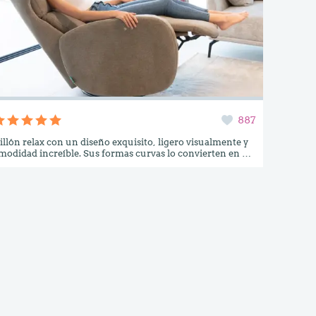
887
illón relax con un diseño exquisito, ligero visualmente y
odidad increíble. Sus formas curvas lo convierten en un
inal y atractivo, y permiten combinarlo con cualquier
ofá o rinconera. Su asiento y reposapiés en una pieza
 a su gran comodidad. Está disponible como reclinable
torizado, pero siempre giratorio.