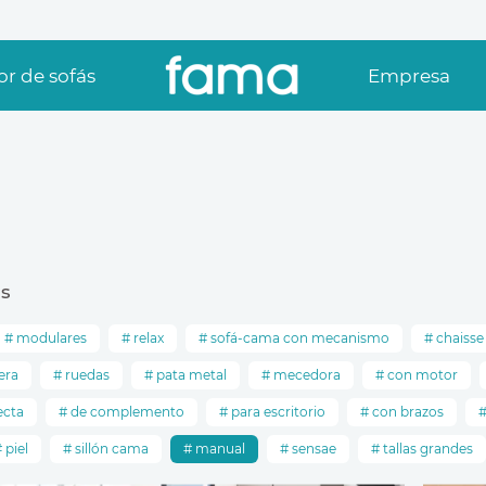
r de sofás
Empresa
s
modulares
relax
sofá-cama con mecanismo
chaisse
era
ruedas
pata metal
mecedora
con motor
ecta
de complemento
para escritorio
con brazos
piel
sillón cama
manual
sensae
tallas grandes