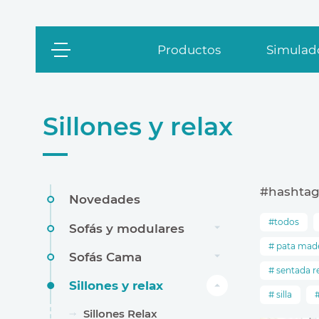
Productos
Simulado
Sillones y relax
#hashtag
Novedades
todos
Sofás y modulares
pata mad
Sofás Cama
sentada r
Sillones y relax
silla
Sillones Relax