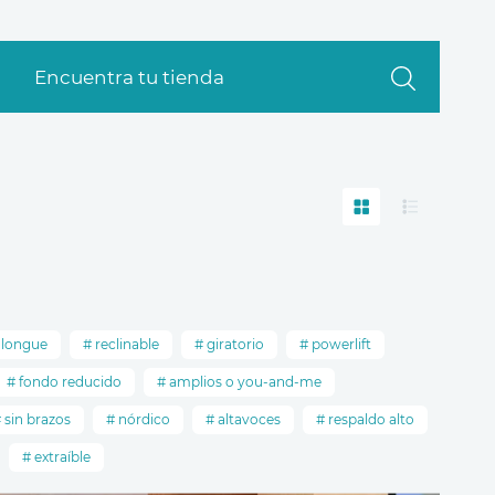
Encuentra tu tienda
 longue
reclinable
giratorio
powerlift
fondo reducido
amplios o you-and-me
sin brazos
nórdico
altavoces
respaldo alto
extraíble