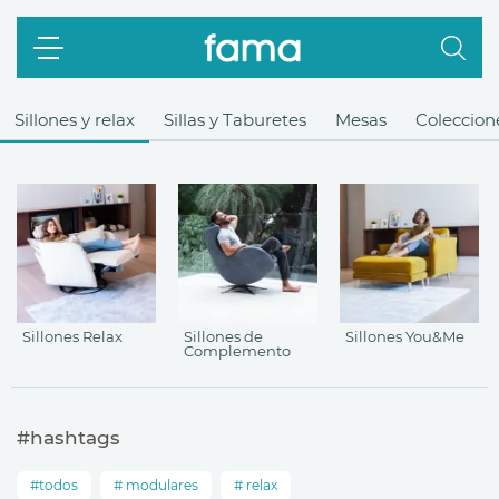
Sillones y relax
Sillas y Taburetes
Mesas
Coleccione
Sillones Relax
Sillones de
Sillones You&Me
Complemento
#hashtags
todos
modulares
relax