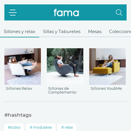
Sillones y relax
Sillas y Taburetes
Mesas
Coleccione
Sillones Relax
Sillones de
Sillones You&Me
Complemento
#hashtags
todos
modulares
relax