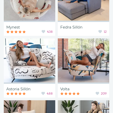
Mynest
Fedra Sillón
438
12
Astoria Sillón
Volta
488
209