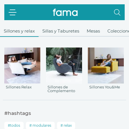
Sillones y relax
Sillas y Taburetes
Mesas
Coleccione
Sillones Relax
Sillones de
Sillones You&Me
Complemento
#hashtags
todos
modulares
relax