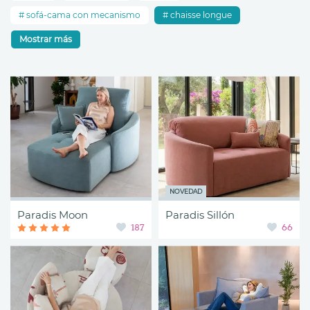
sofá-cama con mecanismo
chaisse longue
Mostrar más
NOVEDAD
Paradis Moon
Paradis Sillón
187
66