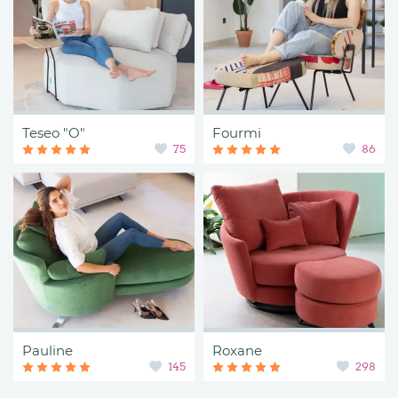
Teseo "O"
Fourmi
75
86
Pauline
Roxane
145
298