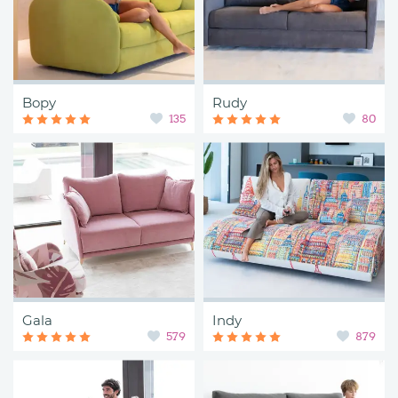
Bopy
Rudy
135
80
Gala
Indy
579
879