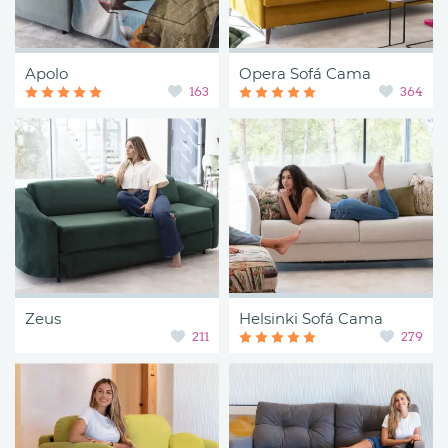
Apolo
Opera Sofá Cama
163
364
Zeus
Helsinki Sofá Cama
211
279