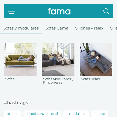
Sofás y modulares
Sofás Cama
Sillones y relax
Sil
Sofás
Sofás Modulares y
Sofás Relax
Rinconeras
#hashtags
todos
sofá convencional
modulares
relax