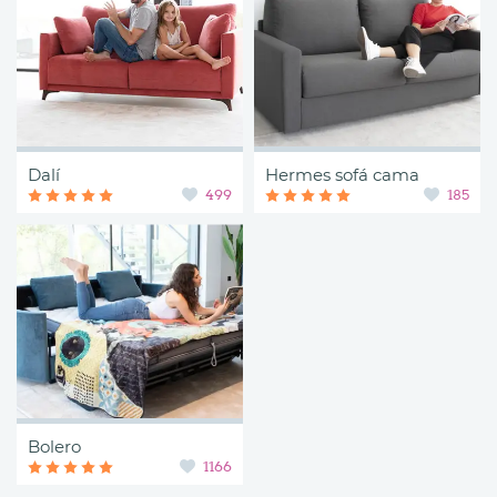
Dalí
Hermes sofá cama
499
185
Bolero
1166