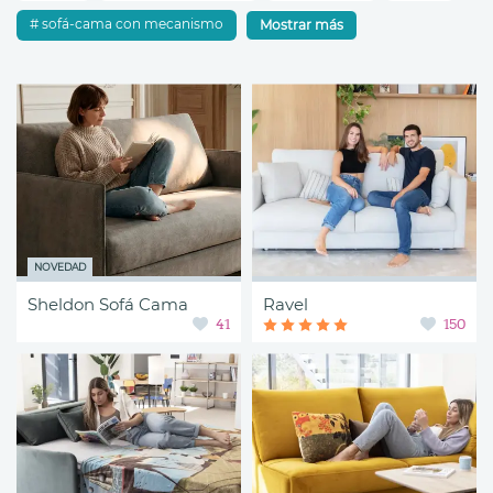
sofá-cama con mecanismo
Mostrar más
NOVEDAD
Sheldon Sofá Cama
Ravel
41
150