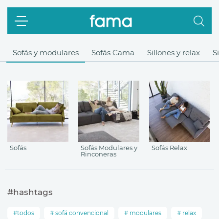
Sofás y modulares
Sofás Cama
Sillones y relax
S
Sofás
Sofás Modulares y
Sofás Relax
Rinconeras
#hashtags
todos
sofá convencional
modulares
relax