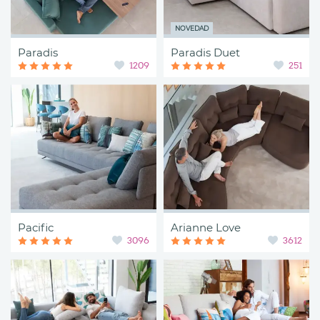
NOVEDAD
Paradis
Paradis Duet
1209
251
Pacific
Arianne Love
3096
3612