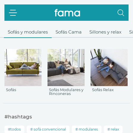
Sofás y modulares
Sofás Cama
Sillones y relax
S
Sofás
Sofás Modulares y
Sofás Relax
Rinconeras
#hashtags
todos
sofá convencional
modulares
relax