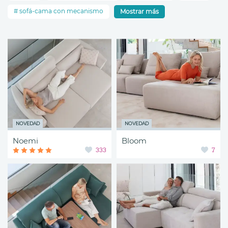
sofá-cama con mecanismo
Mostrar más
NOVEDAD
NOVEDAD
Noemi
Bloom
333
7