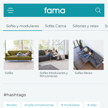
Sofás y modulares
Sofás Cama
Sillones y relax
S
Sofás
Sofás Modulares y
Sofás Relax
Rinconeras
#hashtags
todos
sofá convencional
modulares
relax