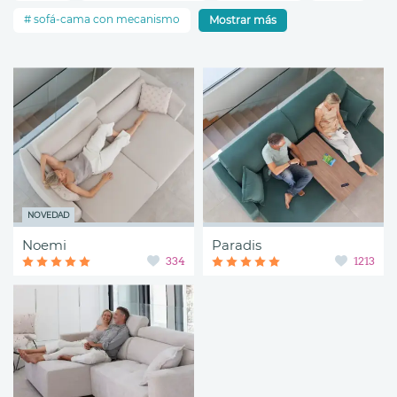
sofá-cama con mecanismo
Mostrar más
NOVEDAD
Noemi
Paradis
334
1213