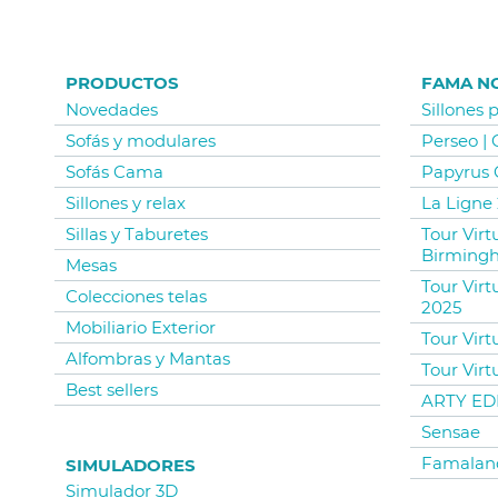
PRODUCTOS
FAMA N
Novedades
Sillones 
Sofás y modulares
Perseo |
Sofás Cama
Papyrus 
Sillones y relax
La Ligne 
Sillas y Taburetes
Tour Vir
Birming
Mesas
Tour Virt
Colecciones telas
2025
Mobiliario Exterior
Tour Virt
Alfombras y Mantas
Tour Virt
Best sellers
ARTY EDI
Sensae
Famalan
SIMULADORES
Simulador 3D