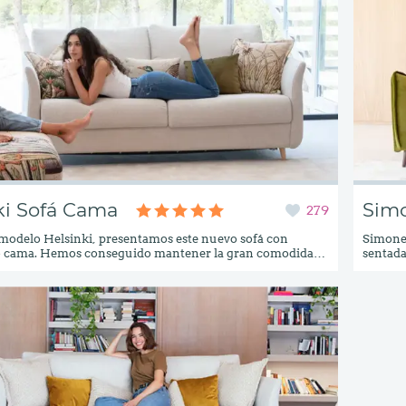
ki Sofá Cama
Sim
279
modelo Helsinki, presentamos este nuevo sofá con
Simone,
cama. Hemos conseguido mantener la gran comodidad,
sentada
diseño elegante y ligero del sofá Helsinki, ya que no
odiarás
ofá cama a simple vista. Esta nueva versión cama aporta
versión
or añadido al modelo, ya que podemos alojarlo en
realmen
lón o sala de estar y tener la opción de convertirlo en
como n
o lo necesitemos.