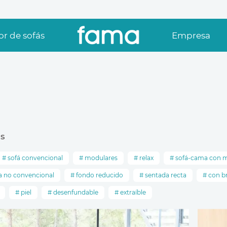
r de sofás
Empresa
s
sofá convencional
modulares
relax
sofá-cama con 
 no convencional
fondo reducido
sentada recta
con b
piel
desenfundable
extraíble