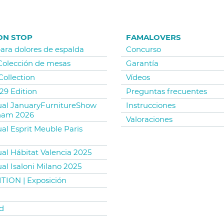
ON STOP
FAMALOVERS
para dolores de espalda
Concurso
 Colección de mesas
Garantía
Collection
Vídeos
29 Edition
Preguntas frecuentes
tual JanuaryFurnitureShow
Instrucciones
ham 2026
Valoraciones
ual Esprit Meuble Paris
ual Hábitat Valencia 2025
ual Isaloni Milano 2025
TION | Exposición
d