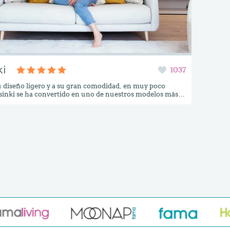
ki
1037
u diseño ligero y a su gran comodidad, en muy poco
sinki se ha convertido en uno de nuestros modelos más
Está decorado con una gran cantidad de cojines que
er un importante elemento estético, permiten crear
nes de telas geniales y aportan al modelo una comodidad