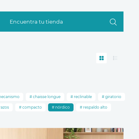
Encuentra tu tienda
mecanismo
chaisse longue
reclinable
giratorio
razos
compacto
nórdico
respaldo alto