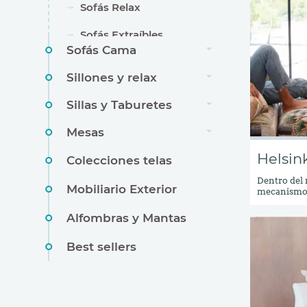
Sofás Relax
Sofás Extraíbles
Sofás Cama
Sillones y relax
Sillas y Taburetes
Mesas
Helsin
Colecciones telas
Dentro del 
Mobiliario Exterior
mecanismo 
además del 
parece un s
Alfombras y Mantas
un gran val
cualquier sa
Best sellers
cama cuand