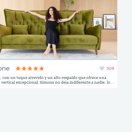
one
508
 con un toque atrevido y un alto respaldo que ofrece una
 vertical excepcional. Simone no deja indiferente a nadie, lo
 o te arrebatará el corazón. No hay que perder de vista a la
 de sillón y de You and Me (sillón de amplias dimensiones),
te son diseños peligrosos, si te descuidas puede atraparte
unca podrías haber imaginado…