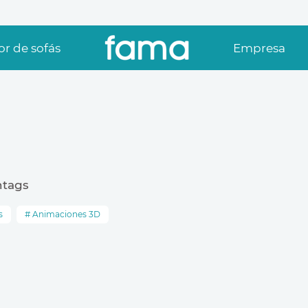
r de sofás
Empresa
htags
s
Animaciones 3D