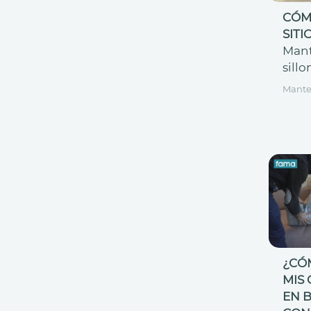
CÓM
SITI
Man
sillo
Mante
¿CÓ
MIS 
EN 