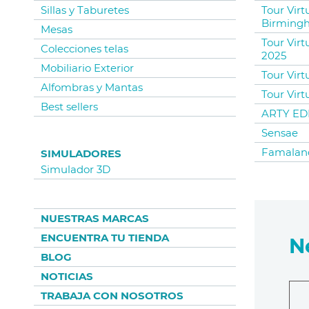
Sillas y Taburetes
Tour Vir
Birming
Mesas
Tour Virt
Colecciones telas
2025
Mobiliario Exterior
Tour Virt
Alfombras y Mantas
Tour Virt
Best sellers
ARTY EDI
Sensae
Famalan
SIMULADORES
Simulador 3D
NUESTRAS MARCAS
ENCUENTRA TU TIENDA
N
BLOG
NOTICIAS
TRABAJA CON NOSOTROS