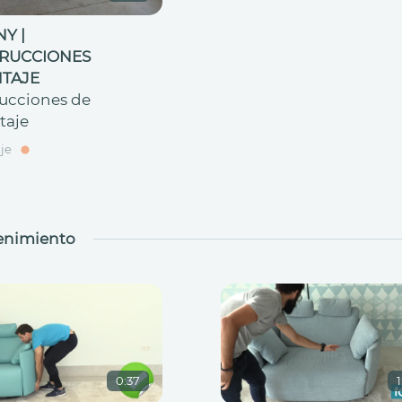
Y |
TRUCCIONES
TAJE
rucciones de
taje
je
enimiento
0:37
1