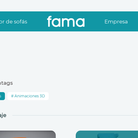
r de sofás
Empresa
htags
s
Animaciones 3D
je