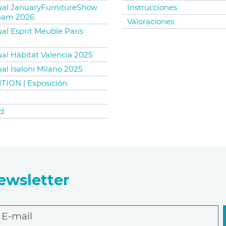
tual JanuaryFurnitureShow
Instrucciones
ham 2026
Valoraciones
ual Esprit Meuble Paris
ual Hábitat Valencia 2025
ual Isaloni Milano 2025
TION | Exposición
d
ewsletter
E-mail