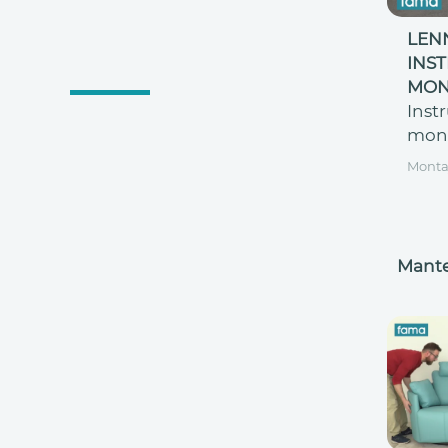
LENN
INS
MON
Inst
mon
Monta
Mant