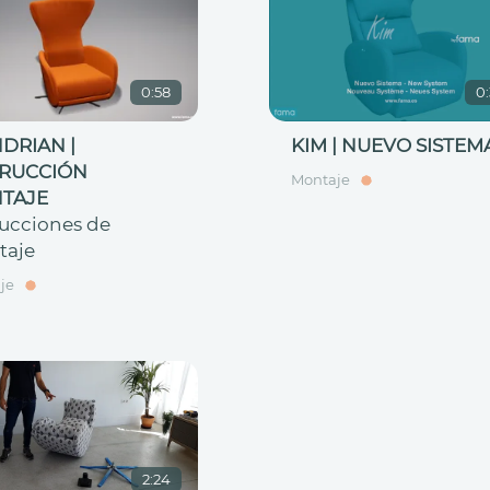
0:58
0
DRIAN |
KIM | NUEVO SISTEM
TRUCCIÓN
Montaje
TAJE
rucciones de
taje
je
2:24