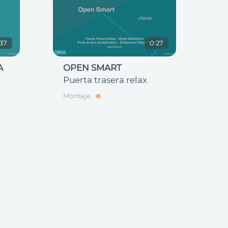
:37
0:27
A
OPEN SMART
Puerta trasera relax
Montaje