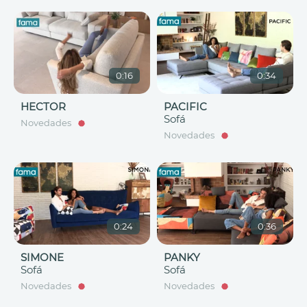
0:16
0:34
HECTOR
PACIFIC
Sofá
Novedades
Novedades
0:24
0:36
SIMONE
PANKY
Sofá
Sofá
Novedades
Novedades