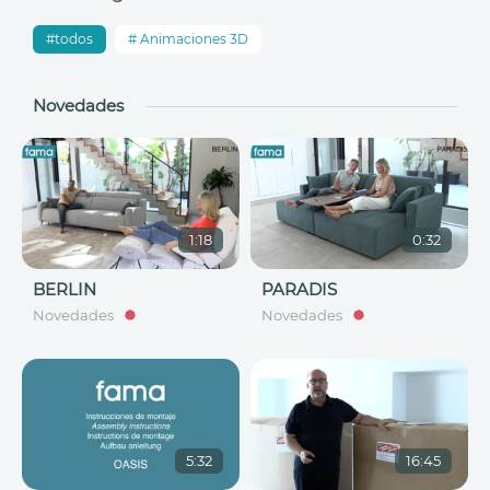
todos
Animaciones 3D
Novedades
1:18
0:32
BERLIN
PARADIS
Novedades
Novedades
5:32
16:45