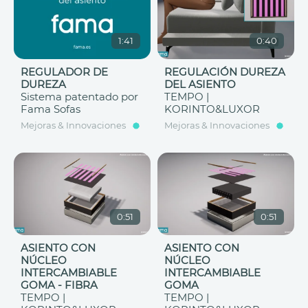
1:41
0:40
REGULADOR DE
REGULACIÓN DUREZA
DUREZA
DEL ASIENTO
Sistema patentado por
TEMPO |
Fama Sofas
KORINTO&LUXOR
Mejoras & Innovaciones
Mejoras & Innovaciones
0:51
0:51
ASIENTO CON
ASIENTO CON
NÚCLEO
NÚCLEO
INTERCAMBIABLE
INTERCAMBIABLE
GOMA - FIBRA
GOMA
TEMPO |
TEMPO |