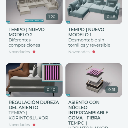
1:20
0:48
TEMPO | NUEVO
TEMPO | NUEVO
MODELO 2
MODELO 1
Diferentes
Desmontable sin
composiciones
tornillos y reversible
Novedades
Novedades
0:40
0:51
REGULACIÓN DUREZA
ASIENTO CON
DEL ASIENTO
NÚCLEO
TEMPO |
INTERCAMBIABLE
KORINTO&LUXOR
GOMA - FIBRA
TEMPO |
Novedades