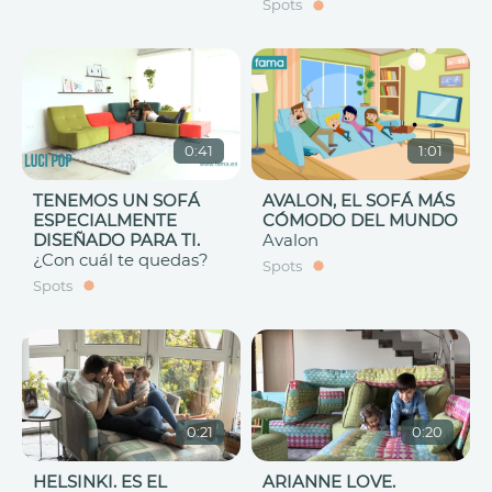
Spots
0:41
1:01
TENEMOS UN SOFÁ
AVALON, EL SOFÁ MÁS
ESPECIALMENTE
CÓMODO DEL MUNDO
DISEÑADO PARA TI.
Avalon
¿Con cuál te quedas?
Spots
Spots
0:21
0:20
HELSINKI. ES EL
ARIANNE LOVE.