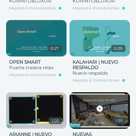
KORINTO&LUXOR
KORINTO&LUXOR
Mejoras & Innovaciones
Mejoras & Innovaciones
0:27
0:29
OPEN SMART
KALAHARI | NUEVO
Puerta trasera relax
RESPALDO
Nuevo respaldo
Mejoras & Innovaciones
Mejoras & Innovaciones
1:05
1:59
ARIANNE | NUEVO
NUEVAS