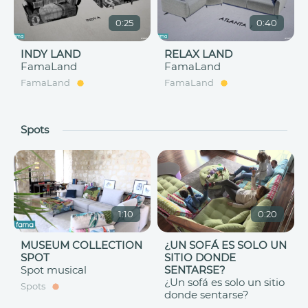
0:25
0:40
INDY LAND
RELAX LAND
FamaLand
FamaLand
FamaLand
FamaLand
Spots
1:10
0:20
MUSEUM COLLECTION
¿UN SOFÁ ES SOLO UN
SPOT
SITIO DONDE
Spot musical
SENTARSE?
¿Un sofá es solo un sitio
Spots
donde sentarse?