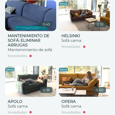
0:43
0:32
MANTENIMIENTO DE
HELSINKI
SOFÁ: ELIMINAR
Sofá cama
ARRUGAS
Novedades
Mantenimiento de sofá
Novedades
0:36
0:40
APOLO
OPERA
Sofá cama
Sofá cama
Novedades
Novedades