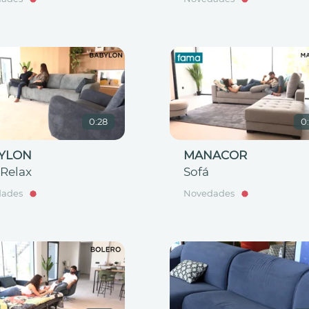
0:28
0
YLON
MANACOR
 Relax
Sofá
dades
Novedades