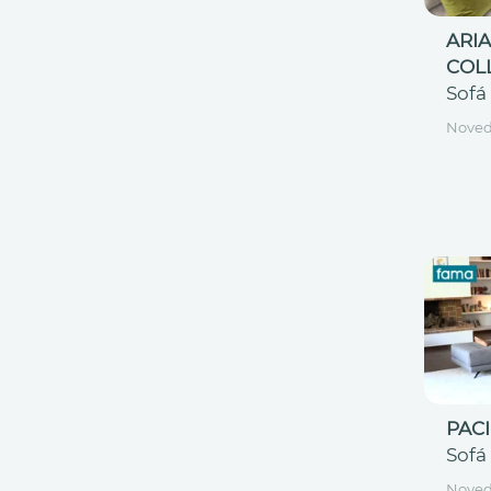
ARI
COL
Sofá
Nove
PACI
Sofá
Nove