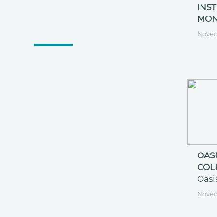
INS
MON
Nove
OASI
COL
Oasi
Nove