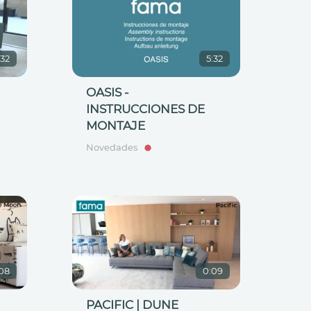
:32
5:32
OASIS -
INSTRUCCIONES DE
MONTAJE
Novedades
08
0:09
PACIFIC | DUNE