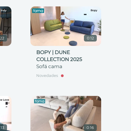
:22
0:12
BOPY | DUNE
COLLECTION 2025
Sofá cama
Novedades
:13
0:16