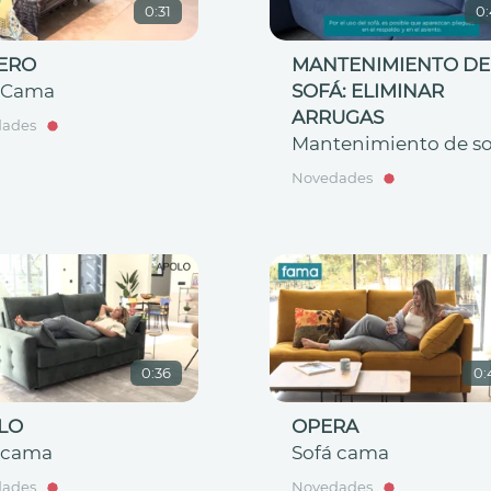
0:31
0
ERO
MANTENIMIENTO DE
 Cama
SOFÁ: ELIMINAR
ARRUGAS
dades
Mantenimiento de so
Novedades
0:36
0:
LO
OPERA
 cama
Sofá cama
dades
Novedades