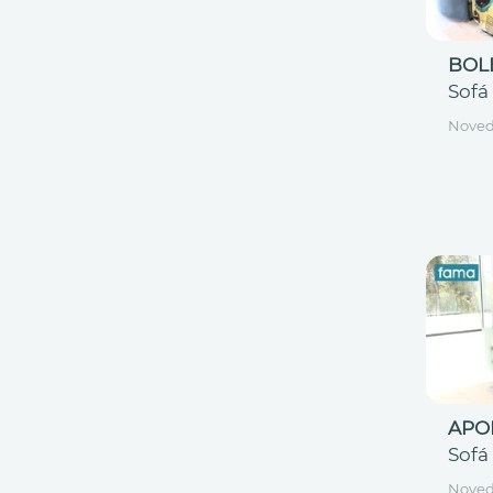
BOL
Sofá
Nove
APO
Sofá
Nove