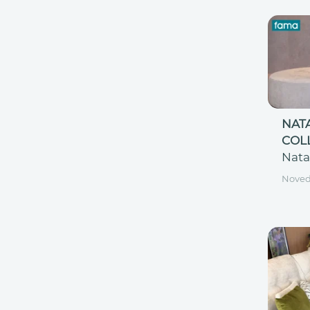
NATA
COL
Nata
Nove