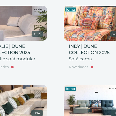
0:13
0
LIE | DUNE
INDY | DUNE
LECTION 2025
COLLECTION 2025
lie sofá modular.
Sofá cama
dades
Novedades
0:14
0