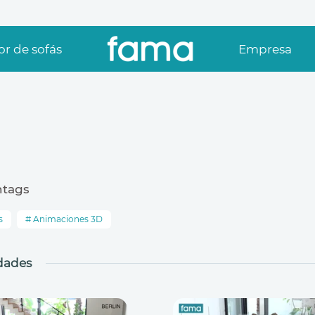
r de sofás
Empresa
htags
s
Animaciones 3D
dades