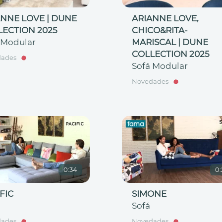
ANNE LOVE | DUNE
ARIANNE LOVE,
LECTION 2025
CHICO&RITA-
 Modular
MARISCAL | DUNE
COLLECTION 2025
dades
Sofá Modular
Novedades
0:34
0
FIC
SIMONE
Sofá
dades
Novedades