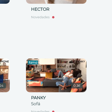
HECTOR
Novedades
:24
0:36
PANKY
Sofá
Novedades