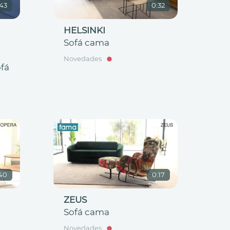
:43
0:32
HELSINKI
Sofá cama
Novedades
fá
40
0:17
ZEUS
Sofá cama
Novedades