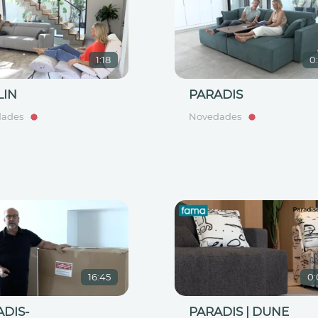
1:18
0
LIN
PARADIS
dades
Novedades
16:45
0:
ADIS-
PARADIS | DUNE