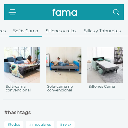
res
Sofás Cama
Sillones y relax
Sillas y Taburetes
Sofá-cama
Sofá-cama no
Sillones Cama
convencional
convencional
#hashtags
todos
modulares
relax