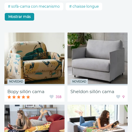
sofá-cama con mecanismo
chaisse longue
Mostrar más
NOVEDAD
NOVEDAD
Bopy sillón cama
Sheldon sillón cama
318
9