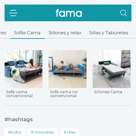
res
Sofás Cama
Sillones y relax
Sillas y Taburetes
Sofá-cama
Sofá-cama no
Sillones Cama
convencional
convencional
#hashtags
todos
modulares
relax