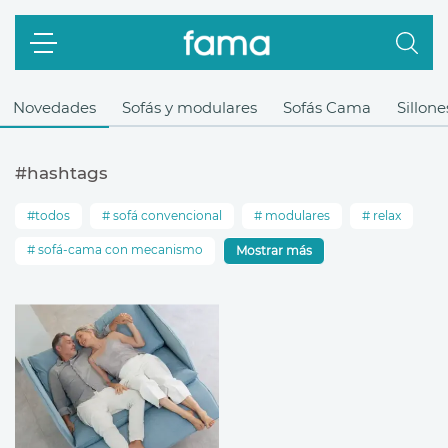
Novedades
Sofás y modulares
Sofás Cama
Sillone
#hashtags
todos
sofá convencional
modulares
relax
sofá-cama con mecanismo
Mostrar más