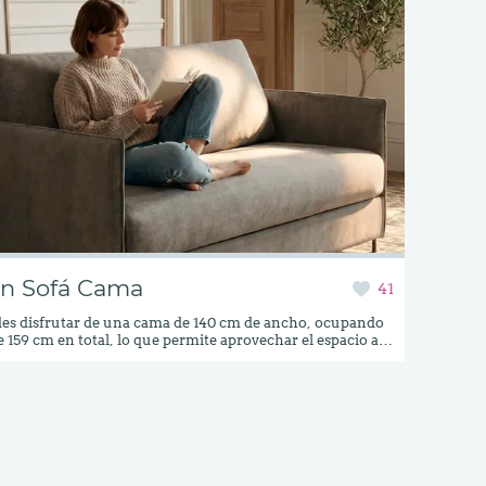
n Sofá Cama
41
es disfrutar de una cama de 140 cm de ancho, ocupando
159 cm en total, lo que permite aprovechar el espacio al
olchón disponible es de 14 cm de grosor. Las opciones
os son:• Colchón de 80 cm de ancho x 195 cm de largo.•
140 cm de ancho x 195 cm de largo.(No está disponible la
olchón de 160 cm ni el colchón de 18 cm de grosor).