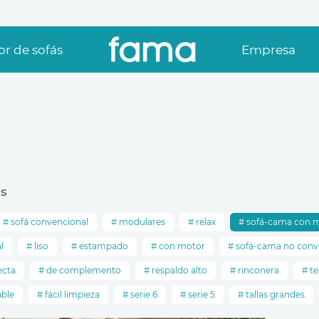
r de sofás
Empresa
s
sofá convencional
modulares
relax
sofá-cama con 
l
liso
estampado
con motor
sofá-cama no conv
ecta
de complemento
respaldo alto
rinconera
te
ble
fácil limpieza
serie 6
serie 5
tallas grandes