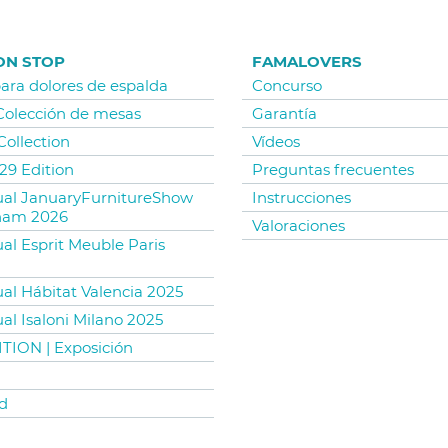
ON STOP
FAMALOVERS
para dolores de espalda
Concurso
 Colección de mesas
Garantía
Collection
Vídeos
29 Edition
Preguntas frecuentes
tual JanuaryFurnitureShow
Instrucciones
ham 2026
Valoraciones
ual Esprit Meuble Paris
ual Hábitat Valencia 2025
ual Isaloni Milano 2025
TION | Exposición
d