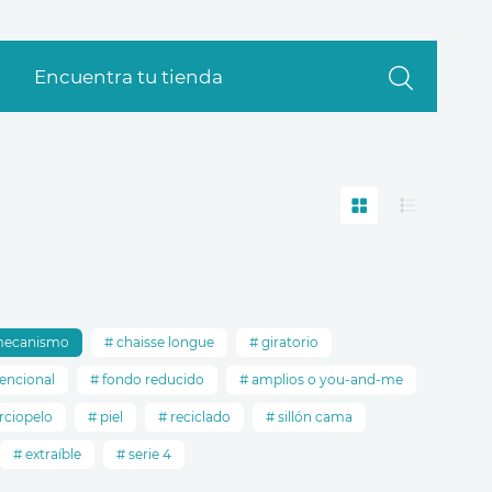
Encuentra tu tienda
mecanismo
chaisse longue
giratorio
encional
fondo reducido
amplios o you-and-me
rciopelo
piel
reciclado
sillón cama
extraíble
serie 4