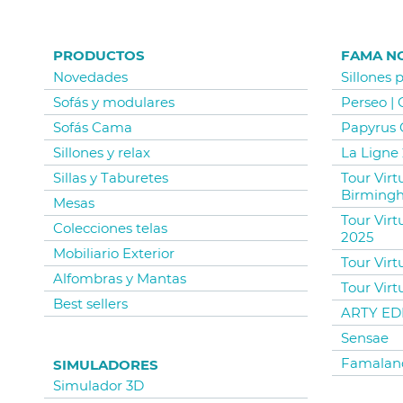
PRODUCTOS
FAMA N
Novedades
Sillones 
Sofás y modulares
Perseo |
Sofás Cama
Papyrus 
Sillones y relax
La Ligne 
Sillas y Taburetes
Tour Vir
Birming
Mesas
Tour Virt
Colecciones telas
2025
Mobiliario Exterior
Tour Virt
Alfombras y Mantas
Tour Virt
Best sellers
ARTY EDI
Sensae
Famalan
SIMULADORES
Simulador 3D