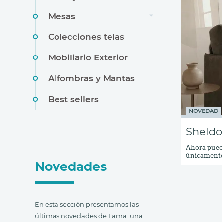
Mesas
Colecciones telas
Mobiliario Exterior
Alfombras y Mantas
Best sellers
NOVEDAD
Sheldo
Ahora pued
únicamente 
Novedades
máximo.El c
que ofrecem
Colchón de 
opción de c
En esta sección presentamos las
últimas novedades de Fama: una