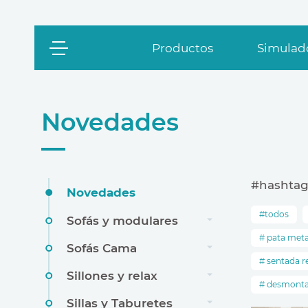
Productos
Simulado
Novedades
#hashtag
Novedades
todos
Sofás y modulares
pata meta
Sofás Cama
sentada r
Sillones y relax
desmonta
Sillas y Taburetes