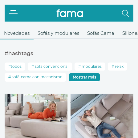
Novedades
Sofás y modulares
Sofás Cama
Sillone
#hashtags
todos
sofá convencional
modulares
relax
sofá-cama con mecanismo
Mostrar más