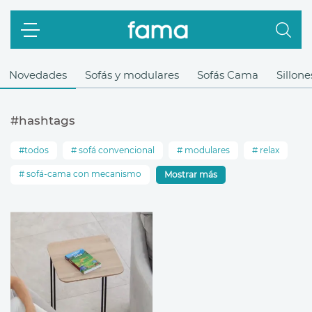
Novedades
Sofás y modulares
Sofás Cama
Sillone
#hashtags
todos
sofá convencional
modulares
relax
sofá-cama con mecanismo
Mostrar más