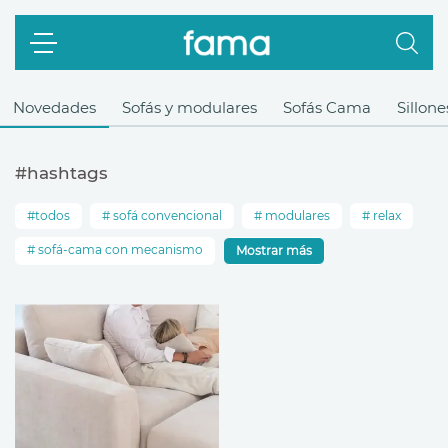
Novedades
Sofás y modulares
Sofás Cama
Sillone
#hashtags
todos
sofá convencional
modulares
relax
sofá-cama con mecanismo
Mostrar más