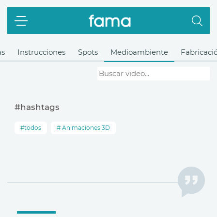
as
Instrucciones
Spots
Medioambiente
Fabricaci
#hashtags
todos
Animaciones 3D