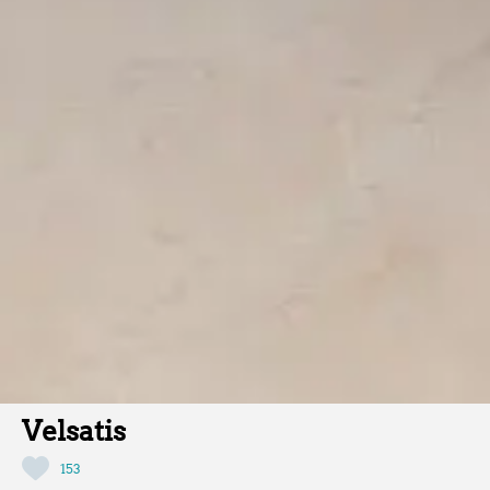
Velsatis
153