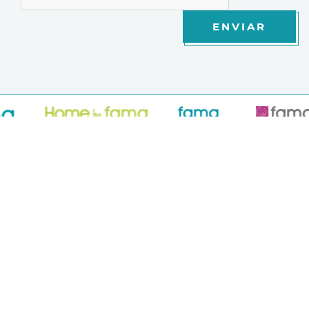
ENVIAR
PRODUCTOS
Novedades
Sofás y modulares
Sofás Cama
Sillones y relax
Sillas y Taburetes
Mesas
Colecciones telas
Mobiliario Exterior