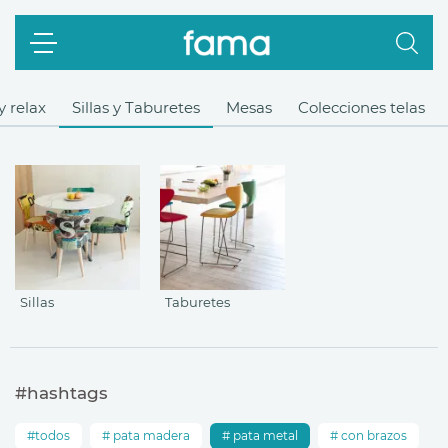
y relax
Sillas y Taburetes
Mesas
Colecciones telas
Sillas
Taburetes
#hashtags
todos
pata madera
pata metal
con brazos