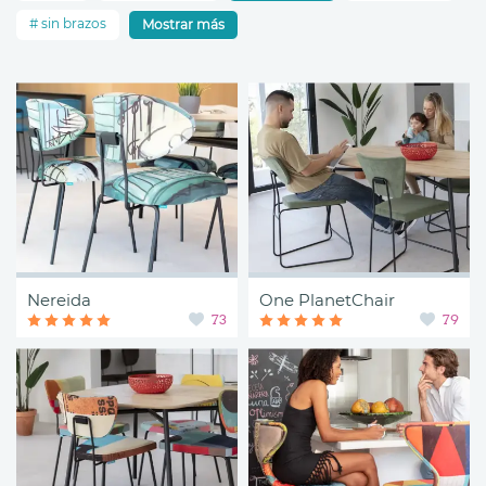
sin brazos
Mostrar más
Nereida
One PlanetChair
73
79