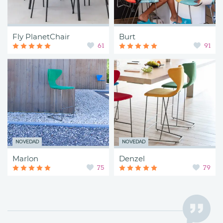
Fly PlanetChair
Burt
61
91
NOVEDAD
NOVEDAD
Marlon
Denzel
75
79