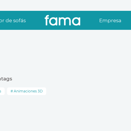
r de sofás
Empresa
htags
s
Animaciones 3D