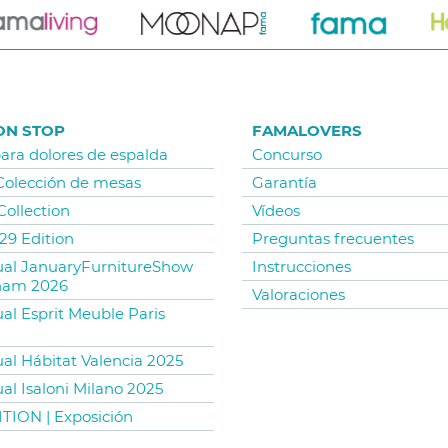
ON STOP
FAMALOVERS
para dolores de espalda
Concurso
 Colección de mesas
Garantía
Collection
Vídeos
29 Edition
Preguntas frecuentes
tual JanuaryFurnitureShow
Instrucciones
ham 2026
Valoraciones
ual Esprit Meuble Paris
ual Hábitat Valencia 2025
ual Isaloni Milano 2025
TION | Exposición