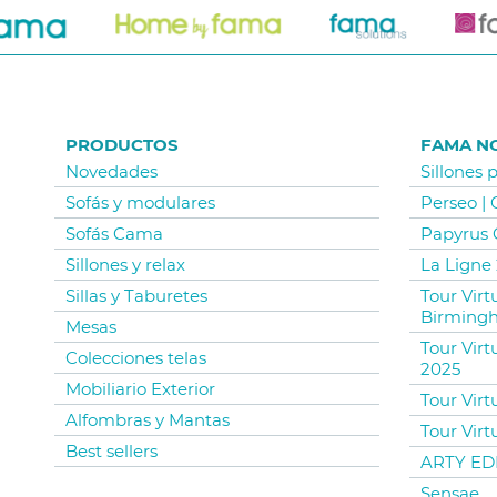
PRODUCTOS
FAMA N
Novedades
Sillones 
Sofás y modulares
Perseo |
Sofás Cama
Papyrus 
Sillones y relax
La Ligne 
Sillas y Taburetes
Tour Vir
Birming
Mesas
Tour Virt
Colecciones telas
2025
Mobiliario Exterior
Tour Virt
Alfombras y Mantas
Tour Virt
Best sellers
ARTY EDI
Sensae