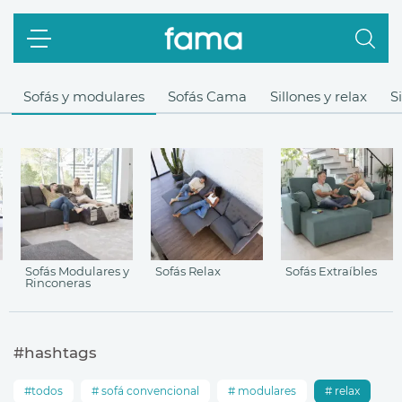
Sofás y modulares
Sofás Cama
Sillones y relax
S
Sofás Modulares y
Sofás Relax
Sofás Extraíbles
Rinconeras
#hashtags
todos
sofá convencional
modulares
relax