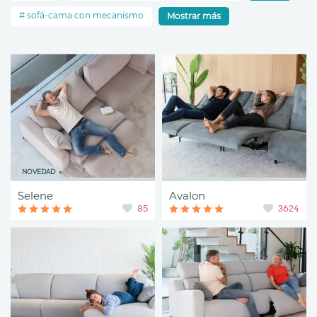
sofá-cama con mecanismo
Mostrar más
NOVEDAD
Selene
Avalon
85
3624