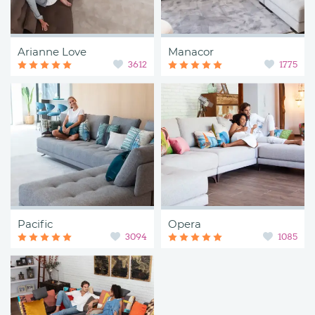
Arianne Love
Manacor
3612
1775
Pacific
Opera
3094
1085