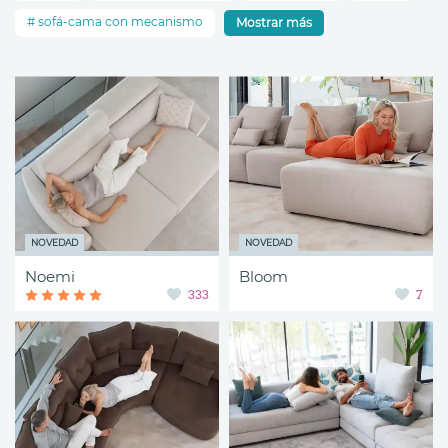
sofá-cama con mecanismo
Mostrar más
NOVEDAD
NOVEDAD
Noemi
Bloom
333
7