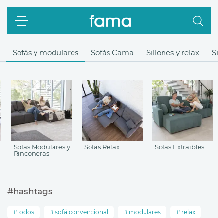
Sofás y modulares
Sofás Cama
Sillones y relax
S
Sofás Modulares y
Sofás Relax
Sofás Extraíbles
Rinconeras
#hashtags
todos
sofá convencional
modulares
relax