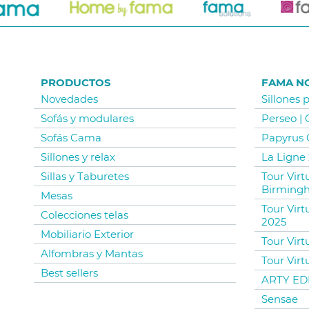
PRODUCTOS
FAMA N
Novedades
Sillones 
Sofás y modulares
Perseo |
Sofás Cama
Papyrus 
Sillones y relax
La Ligne 
Sillas y Taburetes
Tour Vir
Birming
Mesas
Tour Virt
Colecciones telas
2025
Mobiliario Exterior
Tour Virt
Alfombras y Mantas
Tour Virt
Best sellers
ARTY EDI
Sensae