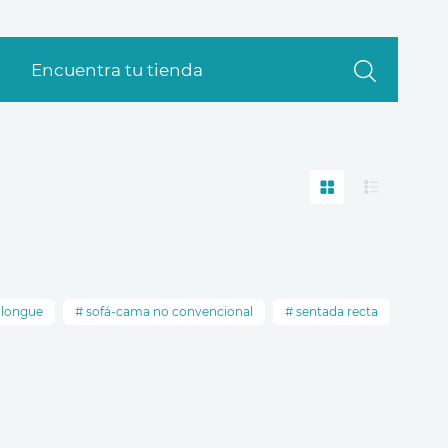
Encuentra tu tienda
 longue
sofá-cama no convencional
sentada recta