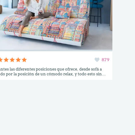
879
ntes las diferentes posiciones que ofrece, desde sofá a
o por la posición de un cómodo relax, y todo esto sin
levantarnos. Es muy cómodo como sofá de medidas
(204cm. de ancho por 100cm. de fondo), y en unos
e convierte en una espectacular cama de 140cm x 204cm
 de poliuretano de 35 Kg. en una sola pieza. Además, el
resenta un ingenioso sistema también motorizado que
ular la profundidad del sofá y la inclinación del respaldo,
 utilizar el sofá como relax para cuatro personas. Si además
e solamente necesita 40cm de espacio para la apertura,
 puede pedir. Además de los accesorios extra disponibles,
nta de diseño o el protector cubre-colchón, Indy viene
ana bajera ajustable de regalo.