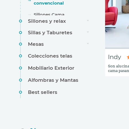
convencional
Sillones Cama
Sillones y relax
Sillas y Taburetes
Mesas
Colecciones telas
Indy
Son alucina
Mobiliario Exterior
cama pasand
tener que 
Alfombras y Mantas
contenidas 
segundos s
con colchón
Best sellers
respaldo p
permite reg
y así poder
añadimos qu
poco más se
como una ma
con una sáb