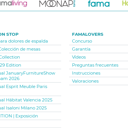
ON STOP
FAMALOVERS
para dolores de espalda
Concurso
 Colección de mesas
Garantía
Collection
Vídeos
29 Edition
Preguntas frecuentes
tual JanuaryFurnitureShow
Instrucciones
ham 2026
Valoraciones
ual Esprit Meuble Paris
ual Hábitat Valencia 2025
ual Isaloni Milano 2025
TION | Exposición