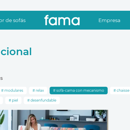
r de sofás
Empresa
cional
s
modulares
relax
sofá-cama con mecanismo
chaisse
piel
desenfundable