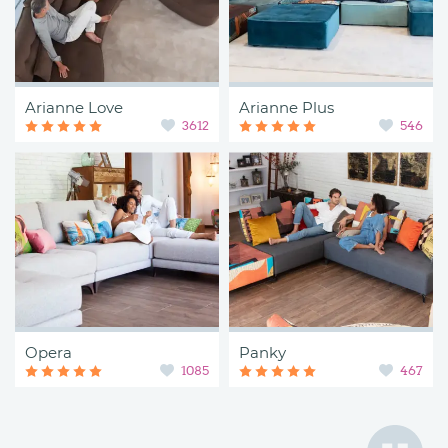
Arianne Love
Arianne Plus
3612
546
Opera
Panky
1085
467