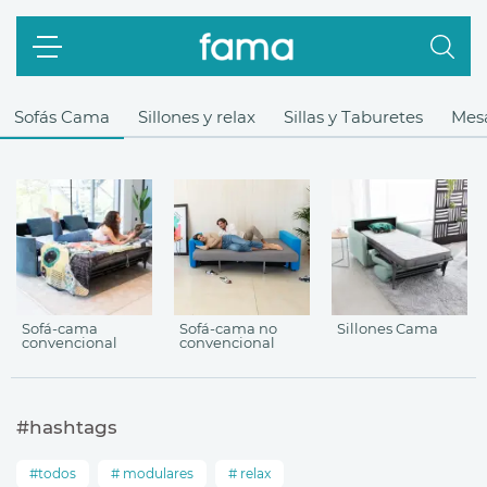
Sofás Cama
Sillones y relax
Sillas y Taburetes
Mes
Sofá-cama
Sofá-cama no
Sillones Cama
convencional
convencional
#hashtags
todos
modulares
relax