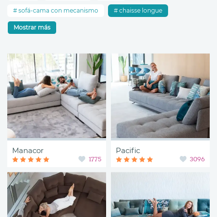
sofá-cama con mecanismo
chaisse longue
Mostrar más
Manacor
Pacific
1775
3096