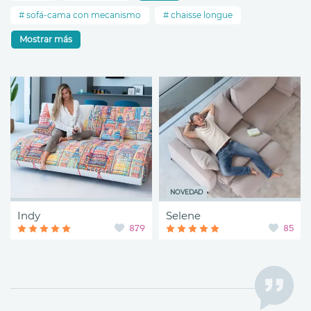
sofá-cama con mecanismo
chaisse longue
Mostrar más
NOVEDAD
Indy
Selene
879
85