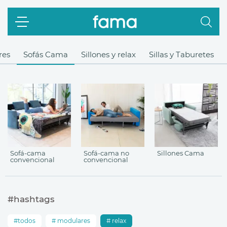
res
Sofás Cama
Sillones y relax
Sillas y Taburetes
Sofá-cama
Sofá-cama no
Sillones Cama
convencional
convencional
#hashtags
todos
modulares
relax