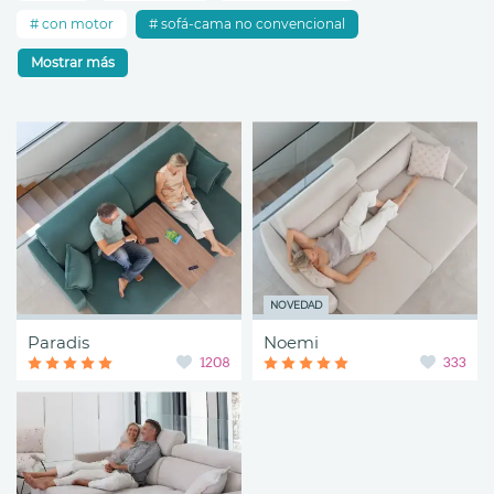
con motor
sofá-cama no convencional
Mostrar más
NOVEDAD
Paradis
Noemi
1208
333