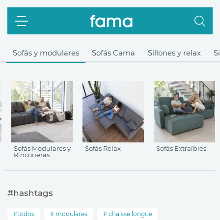
Sofás y modulares
Sofás Cama
Sillones y relax
S
Sofás Modulares y
Sofás Relax
Sofás Extraíbles
Rinconeras
#hashtags
todos
modulares
chaisse longue