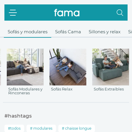
Sofás y modulares
Sofás Cama
Sillones y relax
S
Sofás Modulares y
Sofás Relax
Sofás Extraíbles
Rinconeras
#hashtags
todos
modulares
chaisse longue