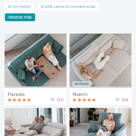
con motor
sofá-cama no convencional
Mostrar más
NOVEDAD
Paradis
Noemi
1211
334